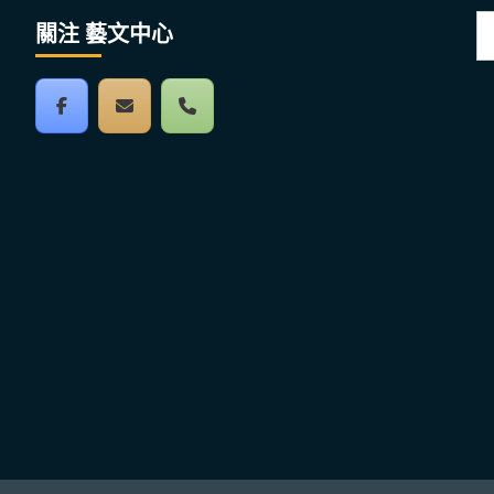
搜
關注 藝文中心
尋
關
鍵
字