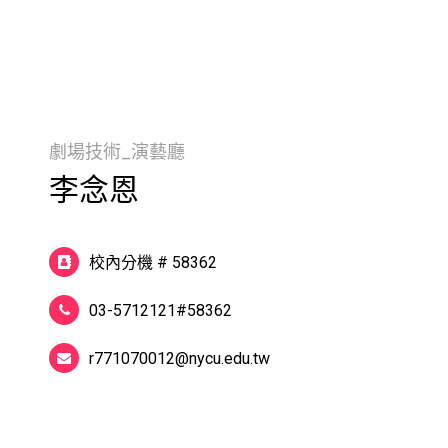
劇場技術_演藝廳
李念恩
校內分機 # 58362
03-5712121#58362
r771070012@nycu.edu.tw