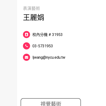
表演藝術
王麗娟
校內分機 # 31953
03-5731953
ljwang@nycu.edu.tw
.
視覺藝術