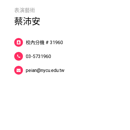
表演藝術
蔡沛安
校內分機 # 31960
03-5731960
peian@nycu.edu.tw