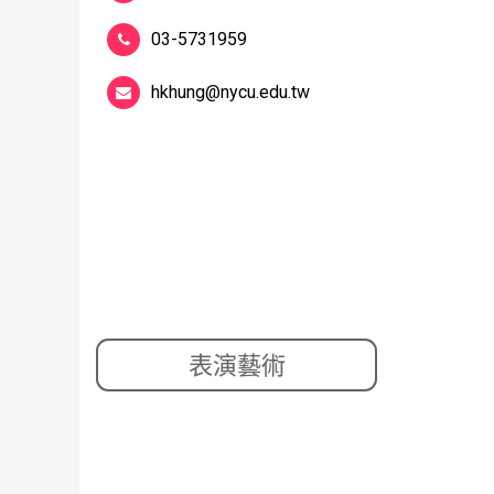
03-5731959
hkhung@nycu.edu.tw
.
表演藝術