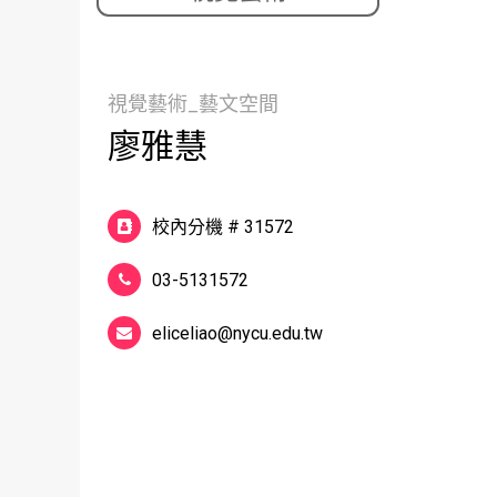
視覺藝術_藝文空間
廖雅慧
校內分機 # 31572
03-5131572
eliceliao@nycu.edu.tw
.