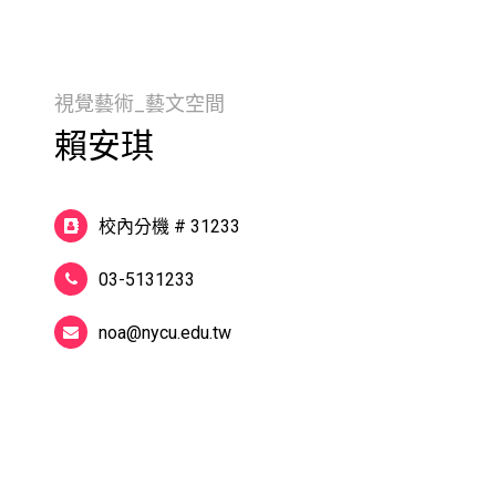
視覺藝術_藝文空間
賴安琪
校內分機 # 31233
03-5131233
noa@nycu.edu.tw