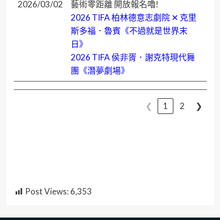
2026/03/02
藝術零距離 開放報名嚕!
2026 TIFA 柏林德意志劇院 ✕ 克里
斯多福．魯賓《不過就是世界末
日》
2026 TIFA 侯非胥．謝克特現代舞
團《潛夢劇場》
❮
1
2
❯
Post Views:
6,353