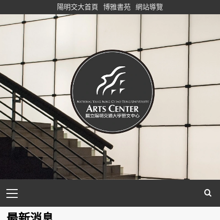
Skip
陽明交大首頁
博雅書苑
網站導覽
to
content
Primary
Menu
最新消息