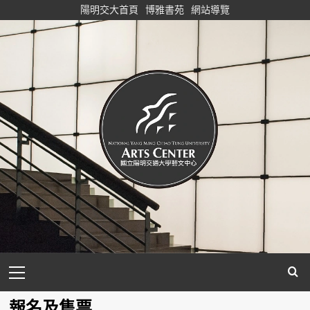
Skip
陽明交大首頁
博雅書苑
網站導覽
to
content
Primary
Menu
報名及售票