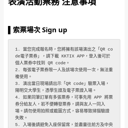
表演活動票務
注意事項
▌索票場次 Sign up
1. 當您完成報名時，您將擁有該場演出之「QR co
de電子票券」，請下載 KKTIX APP，登入後可於
個人票券中找到 QR code。
2. 每張電子票券限一人及該場次使用一次，無法重
複使用。
3. 演出當日現場請出示「QR code」驗票入場，
陽明交大學生，憑學生證及電子票證入場。
4. 如果同筆訂單有多張票券，可事先用 APP 將票
券分給友人，若不便轉發票券，請與友人一同入
場。請勿使用拍照或截圖方式，容易導致掃描驗證
失敗。
5. 入場後請避免入座保留席，並盡量往前方及中央