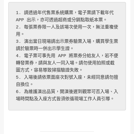
1. 請透過年代售票系統購票，電子票請下載年代 
APP 出示，亦可透過超商或分銷點取紙本票。
2. 每張票券限一人及該場次使用一次，無法重複使
用。
3. 演出當日現場請出示票券驗票入場，購買學生票
請於驗票時一併出示學生證。
4. 電子票可事先用 APP 將票券分給友人，若不便
轉發票券，請與友人一同入場。請勿使用拍照或截
圖方式，容易導致掃描驗證失敗。
5. 入場後請依票面座次對號入座，未經同意請勿擅
自換位。
6. 為維護演出品質，開演後遲到觀眾可否入場、入
場時間點及入座方式皆須依循現場工作人員引導。