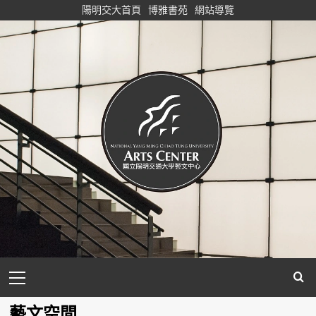
Skip
陽明交大首頁
博雅書苑
網站導覽
to
content
Primary
Menu
藝文空間