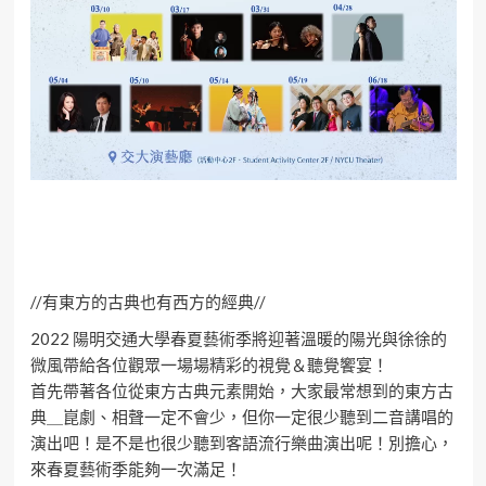
//有東方的古典也有西方的經典//
2022 陽明交通大學春夏藝術季將迎著溫暖的陽光與徐徐的
微風帶給各位觀眾一場場精彩的視覺＆聽覺饗宴！
首先帶著各位從東方古典元素開始，大家最常想到的東方古
典＿崑劇、相聲一定不會少，但你一定很少聽到二音講唱的
演出吧！是不是也很少聽到客語流行樂曲演出呢！別擔心，
來春夏藝術季能夠一次滿足！