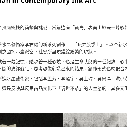
iwan in Contemporary Ink Art
了風雨飄搖的衝擊與挑戰，當前這座「寶島」表面上還是一片歌
於水墨藝術家李君毅的新系列創作——「玩弄股掌上」。以革新
則意圖揭示臺灣當下社會所呈現錯綜紛繁的現狀。
載著一段記憶，體現著一種心境，也是生命狀態的一種紀錄。心
不斷的演繹變化、思考想像創造出來的結果，創作形式也應配合
新進水墨藝術家，包括李孟芳、李璐宇、吳上瑋、吳惠淳、洪小
，還是反映與反思商品文化下「玩世不恭」的人生態度，其多元