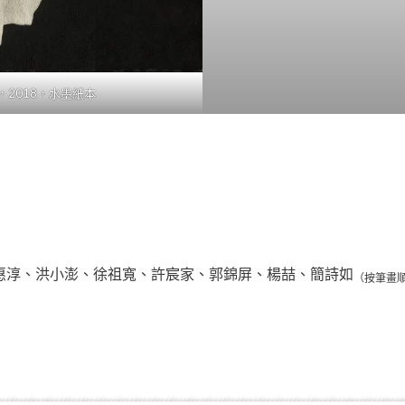
，2018，水墨紙本
惠淳、洪小澎、徐祖寬、許宸家、郭錦屏、楊喆、簡詩如
（按筆畫