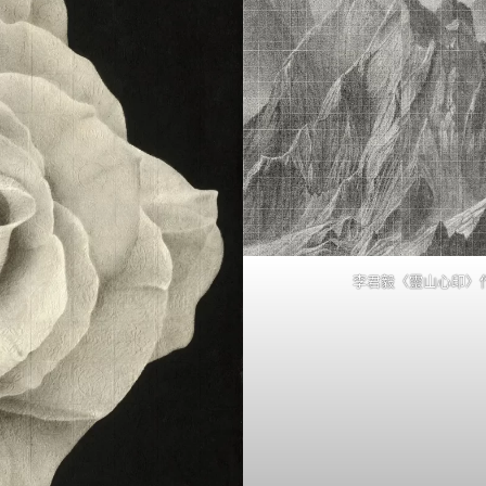
李君毅〈靈山心印〉作品