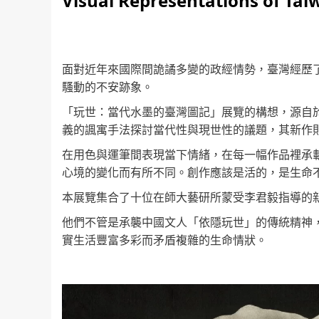
Visual Representations of Ta
面對近年來國際間詭譎多變的政經情勢，臺灣經歷
騷動的不安跡象。
「玩世：當代水墨的臺灣圖記」展覽的構想，源自
義的諷寓手法探討當代性與現世性的議題，其新作
在用色與運筆間表現當下情緒，在每一幅作品裡承
心境的變化而有所不同。創作應該是活的，是生命
本展覽集合了十位在師大藝研所蒙受李君毅指導的
他們不管是承襲中國文人「依隱玩世」的傳統精神
實生活豐富多彩而矛盾複雜的生命情狀。