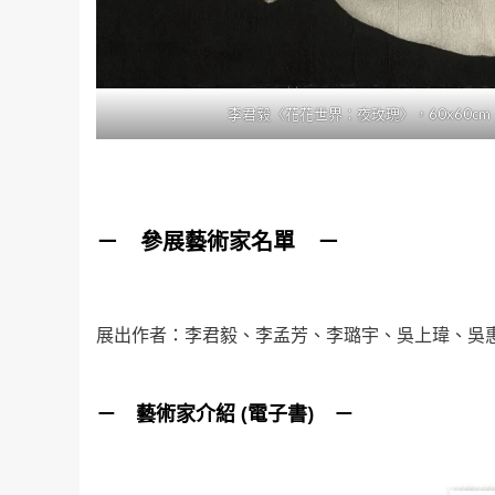
李君毅〈花花世界：夜玫瑰〉，60x60cm
－ 參展藝術家名單 －
展出作者：李君毅、李孟芳、李璐宇、吳上瑋、吳
－ 藝術家介紹 (電子書) －