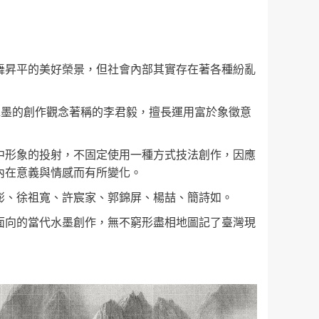
舞昇平的美好榮景，但社會內部其實存在著各種紛亂
水墨的創作觀念著稱的李君毅，擅長運用富於象徵意
中形象的投射，不固定使用一種方式技法創作，因應
內在意義與情感而有所變化。
澎、徐祖寬、許宸家、郭錦屏、楊喆、簡詩如。
面向的當代水墨創作，無不窮形盡相地圖記了臺灣現