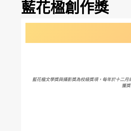
藍花楹創作獎
藍花楹文學獎與攝影獎為校級獎項，每年於十二月
獲獎