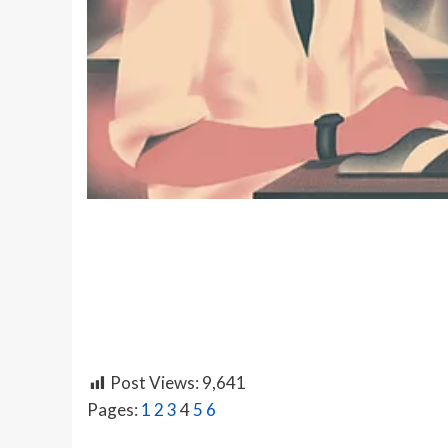
Post Views:
9,641
Pages:
1
2
3
4
5
6