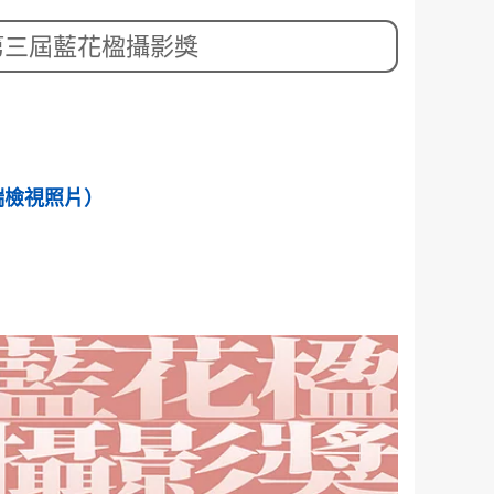
第三屆藍花楹攝影獎
端檢視照片）