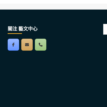
搜
關注 藝文中心
尋
關
鍵
字