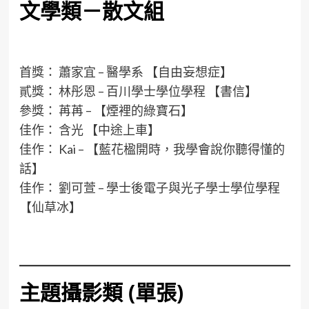
文學類－散文組
首獎： 蕭家宜 – 醫學系 【自由妄想症】
貳獎： 林彤恩 – 百川學士學位學程 【書信】
參獎： 苒苒 – 【煙裡的綠寶石】
佳作： 含光 【中途上車】
佳作： Kai – 【藍花楹開時，我學會說你聽得懂的
話】
佳作： 劉可萱 – 學士後電子與光子學士學位學程
【仙草冰】
主題攝影類 (單張)