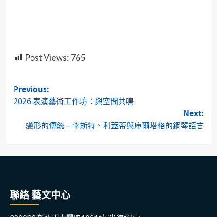
Post Views:
765
Post
Previous:
2026 表演藝術工作坊：與空間共鳴
navigation
Next:
變形的傳統 – 李斯特、利蓋蒂與庫爾塔格的鋼琴語言
聯絡 藝文中心