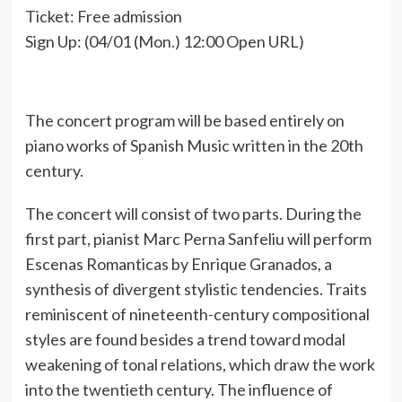
Ticket: Free admission
Sign Up:
(04/01 (Mon.) 12:00 Open URL)
The concert program will be based entirely on
piano works of Spanish Music written in the 20th
century.
The concert will consist of two parts. During the
first part, pianist Marc Perna Sanfeliu will perform
Escenas Romanticas by Enrique Granados, a
synthesis of divergent stylistic tendencies. Traits
reminiscent of nineteenth-century compositional
styles are found besides a trend toward modal
weakening of tonal relations, which draw the work
into the twentieth century. The influence of