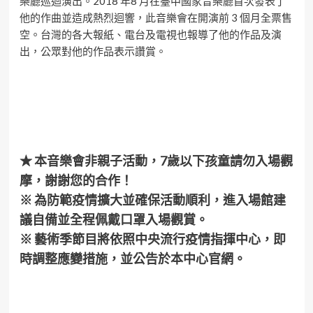
樂廳巡迴演出。2018 年8 ⽉在臺中國家⾳樂廳⾸次發表了
他的作曲並造成熱烈迴響，此⾳樂會在開演前 3 個⽉全票售
空。台灣的各⼤報紙、電台及電視也報導了他的作品及演
出，公眾對他的作品表示讚賞。
★ 本
音樂會
非親子活動，7歲以下孩童請勿入場觀
摩，謝謝您的合作！
※ 為防範疫情擴大並確保活動順利，進入場館建
議自備並全程佩戴口罩入場觀賞。
※ 藝術季節目將依照中央流行疫情指揮中心，即
時調整應變措施，並公告於本中心官網。