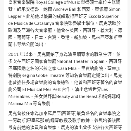
皇家⾳樂學院 Royal College ofMusic 榮譽碩⼠學位主修鋼
琴，師承安德魯．鮑爾 Andrew Ball 和⻄蒙．萊佩爾 Simon
Lepper。此前他以優異的成績取得⻄班⽛ Escola Superior
de Música de Catalunya ⾳樂院榮譽學⼠學位。⾺克活躍於
歐洲及亞洲各⼤⾳樂廳，他曾在英國、⻄班⽛、義⼤利、德
國、葡萄⽛、⽇本、台灣、⾹港、新加坡、⾺來⻄亞和斯⾥
蘭卡等地公開演出。
2011 年以來，⾺克開始了⾝為演奏鋼琴家的職業⽣涯，並
多次在⻄班⽛國家⾳樂廳NaIonal Theater in Spain、⻄班⽛
巴塞隆納之名的⽶拉之家 Casa Milà、⾥賈納劇院、聖庫加
特劇院Regina Globe Theatre 等知名⾳樂廳定期演出。⾺克
也曾擔任多場⾳樂劇的⾳樂總監，他曾和⻄班⽛著名的⾳樂
劇公司 El Musical Més PeIt 合作，演出悲慘世界Les
Misérables、美⼥與野獸Beauty and the Beast 和媽媽咪呀
Mamma Mia 等⾳樂劇。
⾺克曾被任命為加泰羅尼亞(⻄班⽛)最負盛名的⾳樂學院之
⼀阿勒斯(巴塞羅那)的鋼琴教授及歌⼿教練，參與培養該國
最有前途的演員和⾳樂家。⾺克的演出曾多次被各⼤⻄班⽛