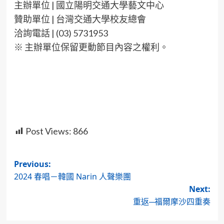
主辦單位 | 國立陽明交通大學藝文中心
贊助單位 | 台灣交通大學校友總會
洽詢電話 | (03) 5731953
※ 主辦單位保留更動節目內容之權利。
Post Views:
866
Post
Previous:
2024 春唱－韓國 Narin 人聲樂團
navigation
Next:
重返─福爾摩沙四重奏