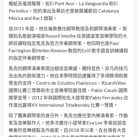
報紙及電視報導，如El Punt Avui、La Vanguardia 和El
Periodico。他的演出及專訪也曾被廣播節⽬ Catalunya
Música and Rac1 錄製。
⾃2015 年起，他在倫敦擔任鋼琴教授及和鋼琴演奏家 。英
國知名歌劇演唱家Russell Smythe 在英國皇家⾳樂學院的⼤
師班課程指定⾺克為官⽅伴奏鋼琴家。他同時也是Paul
Farrington 和Hellen Rowson 教授的EsIll 歌⼿語⾳訓練課程
的指定伴奏鋼琴家。
⾺克的鋼琴演奏表現出極佳⾳樂感，獨特⾳⾊，⾮凡的技巧
及出⾊的藝術潛⼒。他在求學時間迅速獲得了多項獎項和獎
學⾦的⽀持，Centro de Estudios PianisIcos、RicardViñes
國際⽐賽三等獎和市⽴⾳樂學院最佳獎、Pablo Casals 國際
獎學⾦等。2012 年與國際知名⼤提琴家Pablo Ferrández 合
作演出贏得XV InternaIonal Tchaikovsky ⽐賽⼀等獎。
除了獨奏鋼琴家的⾝分外，⾺克也擔任室內樂演奏家、作曲
家及⾳樂製作⼈。他多次擔任⼩提琴家Eva Lee 李易巡迴⾳
樂會的⾳樂總監及作曲家，⾃2018 年以來，在台灣各⼤⾳