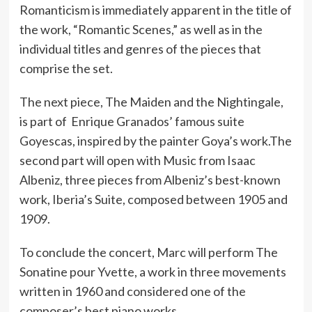
Romanticism is immediately apparent in the title of
the work, “Romantic Scenes,” as well as in the
individual titles and genres of the pieces that
comprise the set.
The next piece, The Maiden and the Nightingale,
is part of Enrique Granados’ famous suite
Goyescas, inspired by the painter Goya’s work.The
second part will open with Music from Isaac
Albeniz, three pieces from Albeniz’s best-known
work, Iberia’s Suite, composed between 1905 and
1909.
To conclude the concert, Marc will perform The
Sonatine pour Yvette, a work in three movements
written in 1960 and considered one of the
composer’s best piano works.