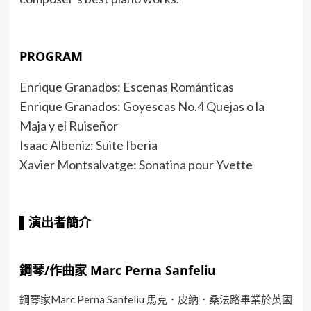
PROGRAM
Enrique Granados: Escenas Románticas
Enrique Granados: Goyescas No.4 Quejas o la
Maja y el Ruiseñor
Isaac Albeniz: Suite Iberia
Xavier Montsalvatge: Sonatina pour Yvette
▌
演出者簡介
鋼琴/作曲家 Marc Perna Sanfeliu
鋼琴家Marc Perna Sanfeliu ⾺克．⽪納．桑法路畢業於英國