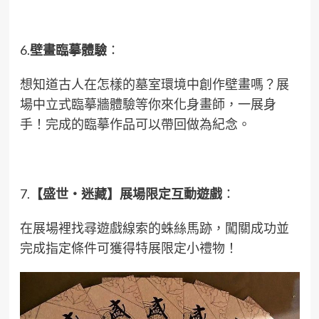
6.
壁畫臨摹體驗
：
想知道古人在怎樣的墓室環境中創作壁畫嗎？展
場中立式臨摹牆體驗等你來化身畫師，一展身
手！完成的臨摹作品可以帶回做為紀念。
7.
【盛世‧迷藏】展場限定互動遊戲
：
在展場裡找尋遊戲線索的蛛絲馬跡，闖關成功並
完成指定條件可獲得特展限定小禮物！