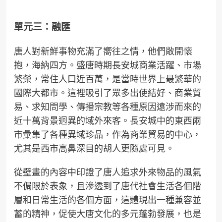
單元三：融匯
唐人對新鮮事物充滿了嚮往之情，他們敞開懷
抱，海納四方。盛唐時期長安城商業活躍、市場
繁榮，常住人口近百萬，是當時世界上最繁華的
國際大都市。這裡吸引了眾多出使結好、商業貿
易、求知問學、傳播宗教等各種原因遠涉而來的
近十萬背景迥異的域外來客。長安城中的東西兩
市彙集了各種異域珍品，作為商業貿易的中心，
尤其是西市高鼻深目的胡人更隨處可見。
從壁畫的內容中印證了唐人追求外來物品的風氣
不侷限於表象，且滲透到了唐代社會生活各個階
層和日常生活的各個方面，這體現出一種兼容並
蓄的精神，促使大唐文化的多元蓬勃發展，也是