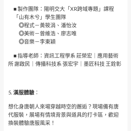
■
製作團隊：陽明交大「XR跨域專題」課程
「山有木兮」學生團隊
◎
程式－黃筱涓、潘怡汝
◎
美術－曾維浩、廖志唯
◎
音樂－李東穎
■
指導老師：資訊工程學系 莊榮宏｜應用藝術
所 謝啟民｜傳播科技系 張宏宇｜墨匠科技 王銓彰
5.
漢服
體驗
：
想化身唐朝人來場穿越時空的邂逅？現場備有唐
代服裝，展場有情境背景與道具的打卡區，歡迎
換裝體驗唐服風采！