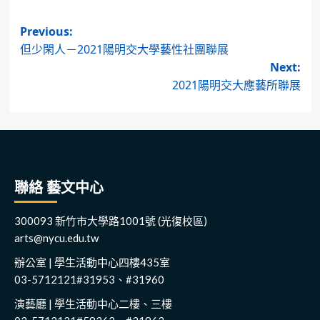
Post
Previous:
但少閑人－2021陽明交大學藝性社團聯展
navigation
Next:
2021陽明交大應藝所聯展
聯絡 藝文中心
300093 新竹市大學路1001號 (光復校區)
arts@nycu.edu.tw
辦公室 | 學生活動中心四樓435室
03-5712121#31953、#31960
演藝廳 | 學生活動中心二樓、三樓