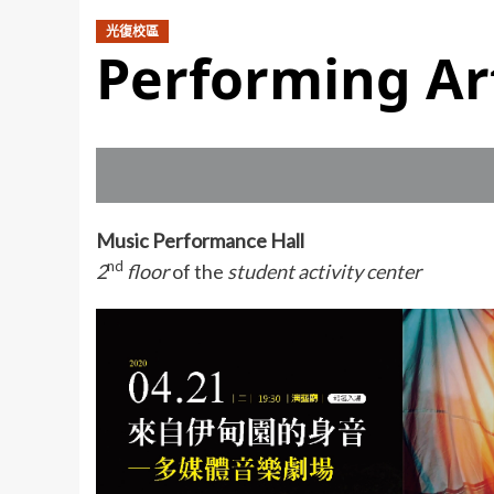
光復校區
Performing Ar
Music Performance Hall
nd
2
floor
of the
student activity center