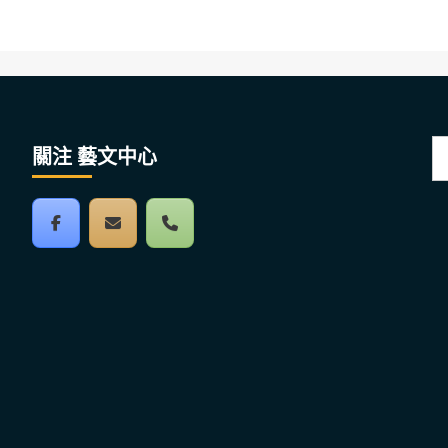
搜
關注 藝文中心
尋
關
鍵
字