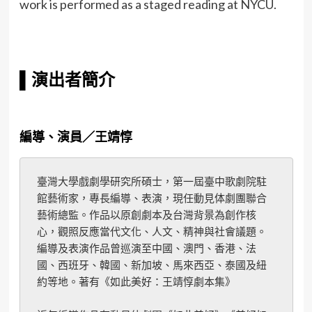
work is performed as a staged reading at NYCU.
▌
演出者簡介
編導、演員／王靖惇
臺灣大學戲劇學研究所碩士，第一屆臺中歌劇院駐
館藝術家，專長編導、表演，現任動見体劇團聯合
藝術總監。作品以原創劇本及台灣背景為創作核
心，觀照反應當代文化、人文、精神與社會議題。
編導及表演作品曾巡演至中國、澳門、香港、法
國、西班牙、韓國、新加坡、馬來西亞、泰國及紐
約等地。著有《如此美好：王靖惇劇本集》