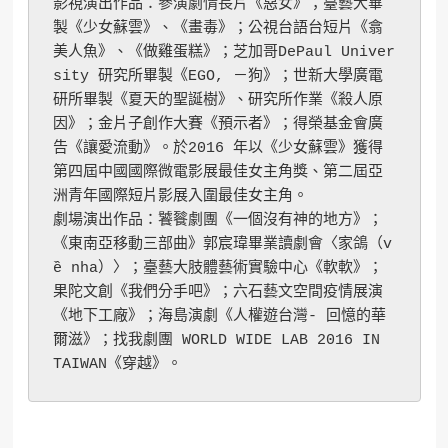
影視演出作品：參演劇情長片《惡女》；臺藝大畢
製《少女蘇雲》、《畫毒》；公視台語台短片《翕
美人魚》、《做雞蛋糕》；芝加哥DePaul Univer
sity 研究所畢製《EGO, －狗》；世新大學廣電
研所畢製《夏天的聖誕樹》、研究所作業《殺人原
因》；金片子創作大賽《預示者》；得榮基金會廣
告《讓愛流動》。於2016 年以《少女蘇雲》獲得
第四屆中國國際微電影展最佳女主角獎、第二屆亞
洲青年國際短片影展入圍最佳女主角。
劇場演出作品：饕餮劇團《一個沒有神的地方》；
《東南亞移動三部曲》郭宸瑋畢業讀劇會〈家鴿（v
ề nha）〉；臺藝大肢體藝術實驗中心《軟軟》；
果陀文創《我們分手吧》；六石藝文空間疫情展演
《地下工廠》；海島演劇《人權遊台灣- 回憶的華
爾滋》；找我劇團 WORLD WIDE LAB 2016 IN 
TAIWAN《穿越》。