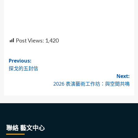
Post Views:
1,420
Post
Previous:
探戈的五封信
navigation
Next:
2026 表演藝術工作坊：與空間共鳴
聯絡 藝文中心