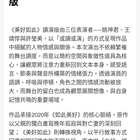
版
《美好如此》讀演版由三位表演者——姚坤君、王
靖惇與許瑩美，以「或讀或演」的方式呈現作品
中細膩的人物情感與關係。本次演出不依賴繁複
的舞台調度，而是以簡約空間與象徵性道具為核
心，讓觀眾將注意力重新回到文本本身，感受語
言、節奏與聲音所構築的情緒張力。透過演員的
語調、呼吸與停頓，角色之間的情感流動被放
大，而舞台的留白也成為觀眾展開想像、與自身
記憶共鳴的重要場域。
作品承接2020年《如此美好》的核心脈絡。原作
以父親的獨白書寫晚年孤寂與對亡妻的深刻回
望；《美好如此》則轉換視角，以平行敘事方式