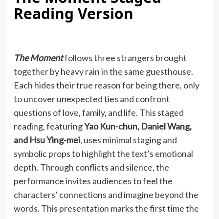
Reading Version
The Moment
follows three strangers brought
together by heavy rain in the same guesthouse.
Each hides their true reason for being there, only
to uncover unexpected ties and confront
questions of love, family, and life. This staged
reading, featuring
Yao Kun-chun, Daniel Wang,
and Hsu Ying-mei
, uses minimal staging and
symbolic props to highlight the text’s emotional
depth. Through conflicts and silence, the
performance invites audiences to feel the
characters’ connections and imagine beyond the
words. This presentation marks the first time the