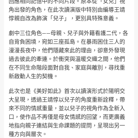
回應相同記憶中的不同片段。原本從「女兒」視
角出發的角色，在此次讀演版中特別由編導王靖
惇親自改為飾演「兒子」，更別具特殊意義。
劇中三位角色——母親、兒子與外籍看護二代，各
自背負困境，宛如三座孤島。在暴雨困住三人的
漫漫長夜中，他們隱藏來此的理由，卻意外發現
過去彼此的牽連。於衝突與溫暖交織之間，他們
在不同生命階段面對自我、家庭與離別，尋找重
新啟動人生的契機。
此次也是《美好如此》首次以讀演形式於陽明交
大呈現，透過王靖惇以兒子的角度重新詮釋，帶
來不同的情感重量，並以兒子的視角作為全新入
口，使作品不再僅是母女情感的回望，而更廣義
地指向親子連結與生命課題的提問，呈現出另一
種方向與層次。