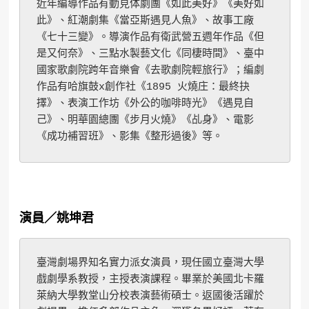
近年編導作品有動見体劇團《如此美好》《美好如
此》、紅潮劇集《當亞斯遇見人魚》、故事工廠
《七十三變》。導演作品有衛武營五週年作品《但
是又何奈》、三點水製藝文化《同棲時間》、臺中
國家歌劇院跨年音樂會《去歌劇院輕旅行》；編劇
作品有哈旗鼓x創作社《1895 火燒庄：最終抉
擇》、表演工作坊《外公的咖啡時光》《遇見自
己》、明華園總團《步月火燒》《乩身》、電影
《成功補習班》、影集《整形過後》等。
演員／姚坤君
臺灣劇場界知名實力派女演員，現任國立臺灣大學
戲劇學系教授，主授表演課程。畢業於美國北卡羅
萊納大學教堂山分校表演藝術碩士。返國後活躍於