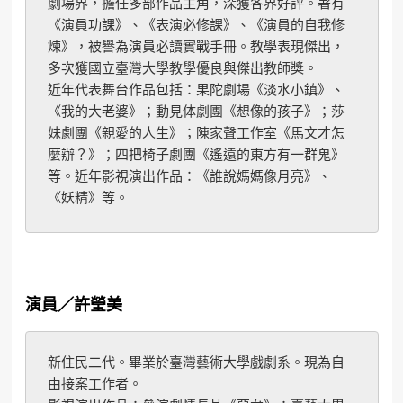
劇場界，擔任多部作品主角，深獲各界好評。著有
《演員功課》、《表演必修課》、《演員的自我修
煉》，被譽為演員必讀實戰手冊。教學表現傑出，
多次獲國立臺灣大學教學優良與傑出教師獎。
近年代表舞台作品包括：果陀劇場《淡水小鎮》、
《我的大老婆》；動見体劇團《想像的孩子》；莎
妹劇團《親愛的人生》；陳家聲工作室《馬文才怎
麼辦？》；四把椅子劇團《遙遠的東方有一群鬼》
等。近年影視演出作品：《誰說媽媽像月亮》、
《妖精》等。
演員／許瑩美
新住民二代。畢業於臺灣藝術大學戲劇系。現為自
由接案工作者。