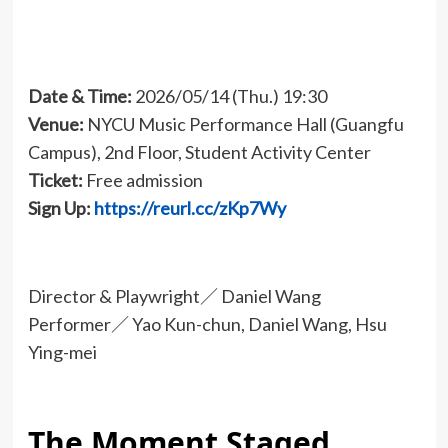
Date & Time
:
2026/05/14 (Thu.) 19:30
Venue
:
NYCU Music Performance Hall (Guangfu
Campus), 2nd Floor, Student Activity Center
Ticket:
Free admission
Sign Up:
https://reurl.cc/zKp7Wy
Director & Playwright／ Daniel Wang
Performer／ Yao Kun-chun, Daniel Wang, Hsu
Ying-mei
The Moment Staged