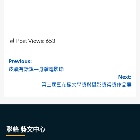
Post Views:
653
Post
Previous:
皮囊有話說—身體電影節
navigation
Next:
第三屆藍花楹文學獎與攝影獎得獎作品展
聯絡 藝文中心