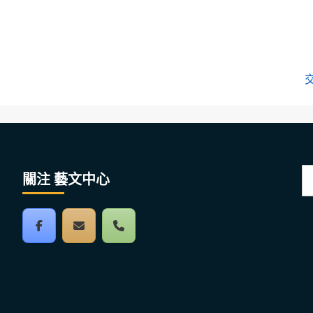
搜
關注 藝文中心
尋
關
鍵
字