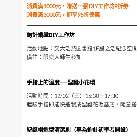
消費滿1000
元，贈送一張DIY
工作坊9
折劵
消費滿3000
元，即享95
折優惠
鉤針編織
DIY
工作坊
活動地點：交大浩然圖書館1F殷之浩紀念空
備註：限交大師生參加
手指上的溫度──聖誕小花環
活動時間：12/02（三）15:30－17:30
體驗手指即能快速製成聖誕花環基底，隨意搭
聖誕帽造型清潔刷
（專為鉤針初學者開設）