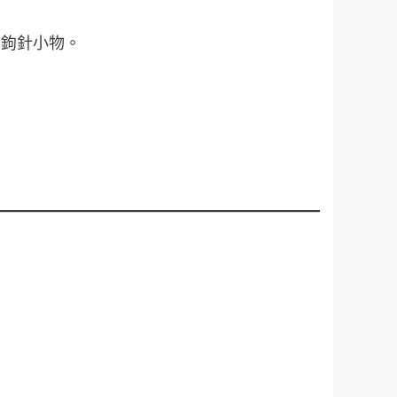
的鉤針小物。