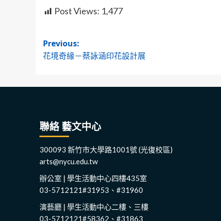
Post Views:
1,477
Post
Previous:
花境奇緣－蔡詠涵印花設計展
navigation
聯絡 藝文中心
300093 新竹市大學路1001號 (光復校區)
arts@nycu.edu.tw
辦公室 | 學生活動中心四樓435室
03-5712121#31953、#31960
演藝廳 | 學生活動中心二樓、三樓
03-5712121#58362、#31863