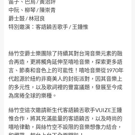
笛子、巴烏 / 黃治評
中阮、柳琴 / 陳崇青
爵士鼓 / 林冠良
特別邀演：客語饒舌歌手 / 王鍾惟
絲竹空爵士樂團除了持續其對台灣音樂元素的融
合再造，更將觸角延伸至嘻哈音樂，探索更多語
言、節奏和音色上的可能性！嘻哈音樂從1970年
代起源於紐約非裔美人的封街派對，因其音樂上
的多元性，以及歌詞裡的豐富議題，發展至今成
為席捲全球的樂種。
絲竹空這次邀請新生代客語饒舌歌手VUIZE王鍾
惟合作，將其充滿能量的客語饒舌，以及時尚的
嘻哈律動，與絲竹空不設限的音樂想像力結合，