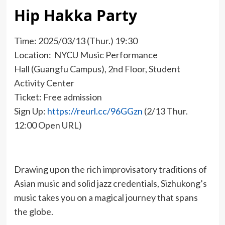
Hip Hakka Party
Time: 2025/03/13 (Thur.) 19:30
Location: NYCU Music Performance
Hall (Guangfu Campus), 2nd Floor, Student
Activity Center
Ticket: Free admission
Sign Up:
https://reurl.cc/96GGzn
(2/13 Thur.
12:00 Open URL)
Drawing upon the rich improvisatory traditions of
Asian music and solid jazz credentials, Sizhukong’s
music takes you on a magical journey that spans
the globe.