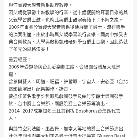
現任實踐大學音樂系助理教授。
因父親從事爵士鼓教學的行業，從十歲便開始耳濡目染的與
父親學習爵士鼓，也應此與爵士鼓演奏結下了不解之緣。
2009年畢業於實踐大學音樂系後便展開了爵士、流行樂手
的演奏生崖。由於小時與父親學習流行音樂、國高中接受古
典音樂教育、大學與啟彬凱雅老師學習爵士音樂，因此造就
了多元的風格演奏！
重要經歷：
2009年受邀參與台北愛樂劇工廠、合唱團台灣及大陸巡
迴。
曾參與藝人：明道，旺福，許哲珮，宇宙人，安心亞（台北
電影節演出）配樂製作、錄音。
曾擔任著名歌手許哲珮馬戲團鼓手及絲竹空爵士樂團鼓手
於，台中爵士音樂節，兩廳院爵士音樂節等演出。
2014~2017成為知名土耳其銅拔 Bosphorus台灣區代言
人。
與絲竹空到法國、墨西哥、加拿大等地的爵士音樂節演出。
此外年間也與義大利知名爵士低音大提琴家 Giusepp Bassi