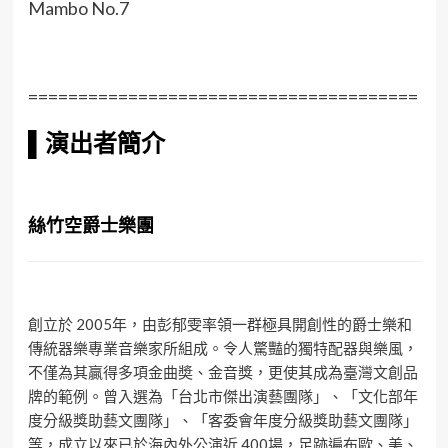
Mambo No.7
=======================================
▌
演出者簡介
絲竹空爵士樂團
創立於 2005年，由彭郁雯率領一群極具開創性的爵士樂和
傳統器樂專業音樂家所組成。令人驚豔的獨特配器與樂風，
不僅為其贏得多項金曲奬、金音獎，更使其成為臺灣文創品
牌的範例。曾入選為「台北市傑出演藝團隊」、「文化部年
度分級獎助藝文團隊」、「客委會年度分級獎助藝文團隊」
等，成立以來已於海內外公演近 400場，足跡遍布歐、美、