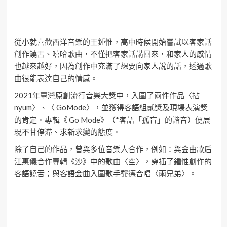
從小就喜歡西洋音樂的王鍾惟，高中時候開始嘗試以客家話
創作饒舌、嘻哈歌曲，不僅把客家話講回來，和家人的感情
也越來越好，因為創作中充滿了想要向家人說的話，透過歌
曲很能表達自己的情感。
2021年臺灣原創流行音樂大獎中，入圍了兩件作品〈拈
nyum〉、〈 GoMode〉，並獲得客語組貳獎及現場表演獎
的肯定。專輯《 Go Mode》（*客語「孤盲」的諧音）便展
現不甘停滯、求新求變的態度。
除了自己的作品，曾與多位音樂人合作，例如：與金曲歌后
江惠儀合作專輯《沙》中的歌曲〈空〉，穿插了鍾惟創作的
客語饒舌；與客語金曲入圍歌手龔德合唱〈兩兄弟〉。