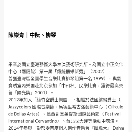
陳崇青｜中阮、柳琴
畢業於國立臺灣藝術大學表演藝術研究所。為國立中正文化
中心（兩廳院）第一屆「傳統器樂新秀」（2002）。
曾獲臺灣區全國學生音樂比賽柳琴組第一名 1999）。與劉
寶琇室內樂團赴北京參加「中州杯」民樂比賽，獲得最高榮
譽「陽光獎」2001）。
2012年加入「絲竹空爵士樂團」，相繼於法國繽紛爵士（
Jazzycolors 國際音樂節、馬德里希古洛藝術中心（ Cíírculo
de Bellas Artes）、墨西哥塞萬提斯國際藝術節（ Festival
International Cervantino）、台北世大運等活動中表演。
2014年參與「彭郁雯首度個人創作音樂會『膽膽大』 Dahm