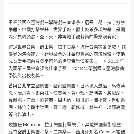
畢業於國立臺灣戲曲學院戲曲音樂系，擅長二胡、拉丁打擊
樂器、中國打擊樂器、世界手鼓、爵士鼓等多項樂器，是國
內少見精通歐、亞、美、非等地手鼓藝術的擊樂演奏家。
跨足世界音樂、爵士樂、拉丁音樂、流行音樂等各領域， 其
優異的演奏能力、跨界融合的才華與豐富的表演經驗，使他
成為當今國內最炙手可熱的世界音樂演奏家之一。 2012 年
入圍第三屆金音獎最佳樂手獎， 2018 年榮獲國立臺灣戲曲
學院傑出校友獎。
曾與台北市立國樂團、國家國樂團、日本鬼太鼓座、馬修連
恩、阮丹青、張惠妹、任賢齊、黃小琥、高勝美、庾澄慶、
戴佩妮、江蕙、劉若英、周杰倫、鳳飛飛、陳小霞、聲動樂
團、絲竹空爵士樂團、舞工廠、郭修彧、林生祥、以莉高露
等合作演出。
現擔任 Montonos 拉丁樂團打擊樂手、异境樂團藝術總監、
絲竹空爵士樂團打擊、二胡樂手、西班牙知名 Cajon 木箱鼓