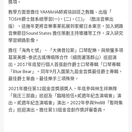
獎項。
教學方面曾擔任 YAMAHA師資培訓班之教職、出版「
TOSHI爵士鼓系統學習(一)，(二)，(三)」（酷派音樂出
版）。這幾年更將音樂事業拓展到家鄉日本東京，加入網路
音樂節目Sound States 擔任策劃主持導播等工作，深入研究
學習網路影像。
擔任「海角七號」、「大佛普拉斯」口琴配樂，與榮獲多項
葛萊美獎–泰武古謠傳唱隊合作〈細雨灑落群山〉巡迴演
出，2017年底發行個人首張創作爵士口琴專輯「口琴專輯
「Blue Bear」。同年9月入圍第九屆金音獎最佳爵士專輯，
最佳爵士單曲，最佳樂手三項殊榮。
2021年擔任第12屆金音獎頒獎人，年底參與林生祥樂隊
「我庄三部曲」巡迴及「臨暗拾伍+貳週年紀念演唱會」演
出。貳週年紀念演唱會」演出。2022年參與9m88「暫時集
合」巡迴演出。擔任第13屆金音創作獎評審委員。