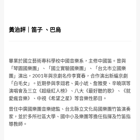
黃治評｜笛子 、巴烏
畢業於國立藝術專科學校中國音樂系，主修中國笛。曾與
「琴園國樂團」、「國立實驗國樂團」、「台北市立國樂
團」演出，2001年與京劇名伶李寶春，合作演出新編京劇
「白毛女」。近期參與李翊君、黃小琥、詹雅雯、辛曉琪等
演唱會及三立《超級紅人榜》、八大《最好聽的歌》、《就
愛瘋音樂》、中視《希望之星》等音樂性節目。
曾任中廣國樂團音樂總監、台北縣立文化局國樂團竹笛演奏
家，並於多所社區大學、國中小及樂團等擔任指揮及竹笛指
導教師。