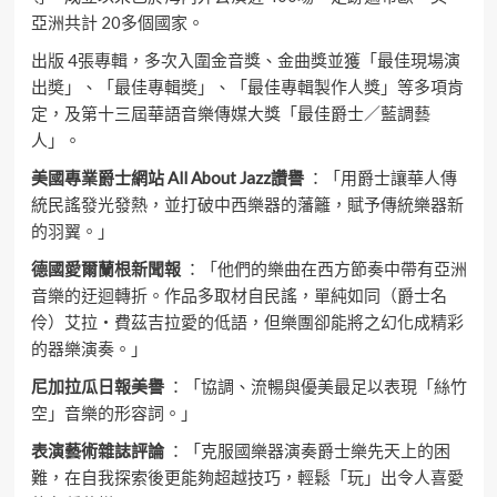
亞洲共計 20多個國家。
出版 4張專輯，多次入圍金音獎、金曲獎並獲「最佳現場演
出奬」、「最佳專輯奬」、「最佳專輯製作人獎」等多項肯
定，及第十三屆華語音樂傳媒大獎「最佳爵士／藍調藝
人」。
美國專業爵士網站 All About Jazz讚譽
：「用爵士讓華人傳
統民謠發光發熱，並打破中西樂器的藩籬，賦予傳統樂器新
的羽翼。」
德國愛爾蘭根新聞報
：「他們的樂曲在西方節奏中帶有亞洲
音樂的迂迴轉折。作品多取材自民謠，單純如同（爵士名
伶）艾拉‧費茲吉拉愛的低語，但樂團卻能將之幻化成精彩
的器樂演奏。」
尼加拉瓜日報美譽
：「協調、流暢與優美最足以表現「絲竹
空」音樂的形容詞。」
表演藝術雜誌評論
：「克服國樂器演奏爵士樂先天上的困
難，在自我探索後更能夠超越技巧，輕鬆「玩」出令人喜愛