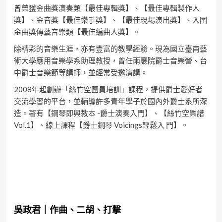
曾榮獲金曲獎演奏類【最佳專輯獎】、【最佳專輯製作人
獎】、金音獎【最佳樂手獎】、【最佳現場演出獎】、入圍
金曲獎傳藝音樂類【最佳編曲人獎】。
除精彩的音樂生涯，亦有豐富的教學經驗。現為國立臺南藝
術大學應用音樂學系助理教授，曾任兩廳院爵士音樂營、台
中爵士音樂節等講師，並經常受邀演講。
2008年起創辦「絲竹空團員培訓」課程，提供爵士愛好者
交流學習的平台，並輔導許多青年學子於國內外爵士系所深
造。著有【鋼琴即興教本 -爵士演奏入門】、【絲竹空樂譜
Vol.1】、線上課程【爵士鋼琴 Voicings輕鬆入 門】。
吳政君｜作曲、二胡、打擊