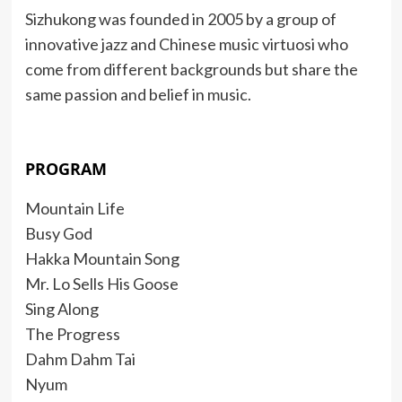
Sizhukong was founded in 2005 by a group of
innovative jazz and Chinese music virtuosi who
come from different backgrounds but share the
same passion and belief in music.
PROGRAM
Mountain Life
Busy God
Hakka Mountain Song
Mr. Lo Sells His Goose
Sing Along
The Progress
Dahm Dahm Tai
Nyum