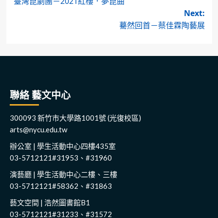
臺灣崑劇團－2021紅樓．夢崑曲
navigation
Next:
驀然回首－蔡佳霖陶藝展
聯絡 藝文中心
300093 新竹市大學路1001號 (光復校區)
arts@nycu.edu.tw
辦公室 | 學生活動中心四樓435室
03-5712121#31953、#31960
演藝廳 | 學生活動中心二樓、三樓
03-5712121#58362、#31863
藝文空間 | 浩然圖書館B1
03-5712121#31233、#31572