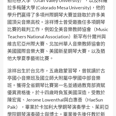
猶他谷大學（Utah Valley University），以及科羅
拉多梅薩大學 (Colorado Mesa University)，他的
學升們贏得了多項州際鋼琴大賽並錄取於許多美
國頂尖音樂高校。涂祥博士曾受邀擔任多項鋼琴
比賽的裁判工作，例如全美音樂教師協會（Music
Teachers National Association）新罕布什爾州與
維吉尼亞州際大賽、北加州華人音樂教師協會的
美國國際音樂大賽、美國新星鋼琴大賽，以及猶
他大學夏季藝術比賽。
涂祥出生於台北市，五歲啟蒙習琴，曾就讀於古
亭國小音樂班及國立師大附屬中學國中部音樂
班。獲得全省鋼琴比賽第一名並通過教育部資賦
優異資格後，於十四歲時負笈美國深造，受教於
陳宏寬、Jerome Lowenthal與白惠善（HaeSun
Paik），畢業於卡加利大學鋼琴演奏學士、茱莉亞
學院鋼琴演奏碩士與博士。畢業後先後任教於新