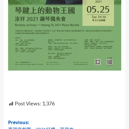
Post Views:
1,376
Post
Previous: