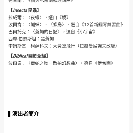
柯普蘭：《貓與老鼠幽默詼諧曲》
【
Insects
昆蟲】
拉威爾：〈夜蛾〉，選自《鏡》
波爾肯：〈蝴蝶〉、〈蜂鳥〉，選自《12首新鋼琴練習曲》
巴爾托克：〈蒼蠅的日記〉，選自《小宇宙》
西摩·伯恩斯坦：黑蒼蠅
李姆斯基－柯薩科夫：大黃蜂飛行（拉赫曼尼諾夫改編）
【
Biblical
關於聖經】
波爾肯：〈毒蛇之吻－散拍幻想曲〉，選自《伊甸園》
▌
演出者簡介