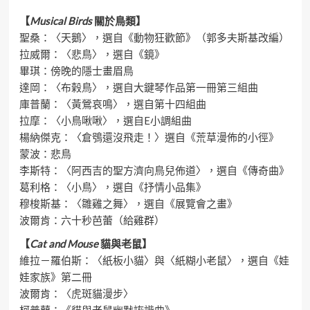
【
Musical Birds
關於鳥類】
聖桑：〈天鵝〉，選自《動物狂歡節》（郭多夫斯基改編）
拉威爾：〈悲鳥〉，選自《鏡》
畢琪：傍晚的隱士畫眉鳥
達岡：〈布榖鳥〉，選自大鍵琴作品第一冊第三組曲
庫普蘭：〈黃鶯哀鳴〉，選自第十四組曲
拉摩：〈小鳥啾啾〉，選自E小調組曲
楊納傑克：〈倉鴞還沒飛走！〉選自《荒草漫佈的小徑》
蒙波：悲鳥
李斯特：〈阿西吉的聖方濟向鳥兒佈道〉，選自《傳奇曲》
葛利格：〈小鳥〉，選自《抒情小品集》
穆梭斯基：〈雛雞之舞〉，選自《展覽會之畫》
波爾肯：六十秒芭蕾（給雞群）
【
Cat and Mouse
貓與老鼠】
維拉－羅伯斯：〈紙板小貓〉與〈紙糊小老鼠〉，選自《娃
娃家族》第二冊
波爾肯：〈虎斑貓漫步〉