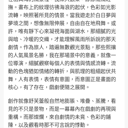
撫。畫布上的紋理彷彿海浪的起伏，色彩如光影
流轉，映照著所見的情景。當我遊走於白日夢與
夢境之間，想像無限伸展，自由自在地飛舞。或
許，唯有靜下心來凝視海面與湖水，那細膩的光
與暗、冷暖的交織，才能理解風雨所訴說的那天
劇情。作為旅人，踏遍無數觀光景點，那些熙攘
的人氣風景名勝，我在那場景中的意義，就像一
位導演，細膩觀察每個人的表情與情感流轉。流
動的色塊猶如情緒的轉折，與肌理的粗細起伏共
舞，人有表情，表情有意圖，而意圖正是畫面的
核心，有了存在，戲劇便隨之展開。
創作就像舒芙蕾般自然地膨脹、堆疊、蒸騰，看
見的不只是景物，而是一幕幕內在戲劇的再現與
重構。而那燦爛，來自劇情的未竟、色彩的鋪
陳，以及觀看時那不可言說的悸動。