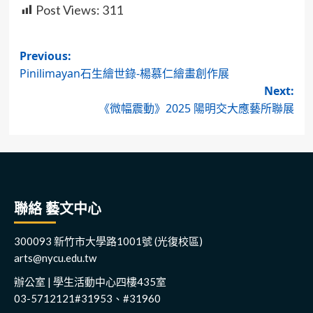
Post Views:
311
Post
Previous:
Pinilimayan石生繪世錄-楊慕仁繪畫創作展
navigation
Next:
《微幅震動》2025 陽明交大應藝所聯展
聯絡 藝文中心
300093 新竹市大學路1001號 (光復校區)
arts@nycu.edu.tw
辦公室 | 學生活動中心四樓435室
03-5712121#31953、#31960