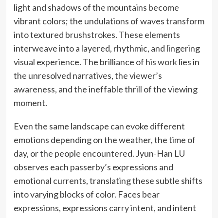
light and shadows of the mountains become
vibrant colors; the undulations of waves transform
into textured brushstrokes. These elements
interweave into a layered, rhythmic, and lingering
visual experience. The brilliance of his work lies in
the unresolved narratives, the viewer’s
awareness, and the ineffable thrill of the viewing
moment.
Even the same landscape can evoke different
emotions depending on the weather, the time of
day, or the people encountered. Jyun-Han LU
observes each passerby’s expressions and
emotional currents, translating these subtle shifts
into varying blocks of color. Faces bear
expressions, expressions carry intent, and intent