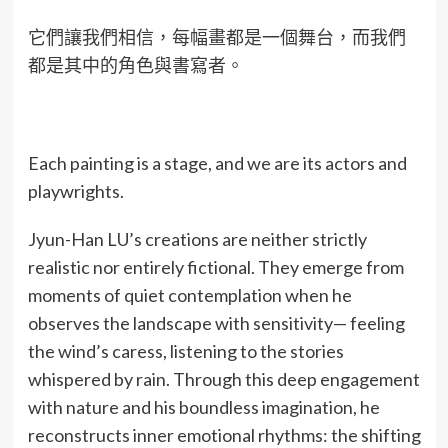
它們讓我們相信，每幅畫都是一個舞台，而我們
都是其中的角色與書寫者。
Each painting is a stage, and we are its actors and
playwrights.
Jyun-Han LU’s creations are neither strictly
realistic nor entirely fictional. They emerge from
moments of quiet contemplation when he
observes the landscape with sensitivity— feeling
the wind’s caress, listening to the stories
whispered by rain. Through this deep engagement
with nature and his boundless imagination, he
reconstructs inner emotional rhythms: the shifting