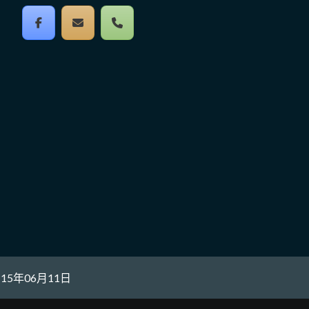
關
鍵
字
5年06月11日