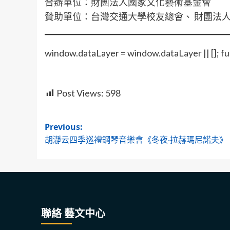
合辦單位：財團法人國家文化藝術基金會
贊助單位：台灣交通大學校友總會、 財團法
window.dataLayer = window.dataLayer || []; fu
Post Views:
598
Post
Previous:
胡瀞云四季巡禮鋼琴音樂會《冬夜‧拉赫瑪尼諾夫》
navigation
聯絡 藝文中心