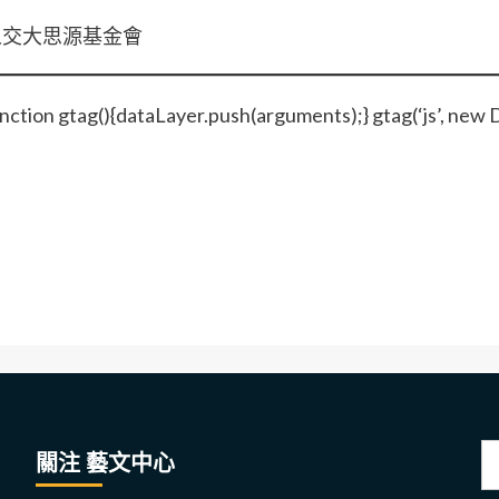
人交大思源基金會
nction gtag(){dataLayer.push(arguments);} gtag(‘js’, new 
搜
關注 藝文中心
尋