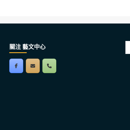
搜
關注 藝文中心
尋
關
鍵
字