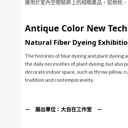
運用於室內空間裝飾上的相關產品，如抱枕、
Antique Color New Tech
Natural Fiber Dyeing Exhibiti
The histories of blue dyeing and plant dyeing ar
the daily necessities of plant dyeing, but als
decorate indoor space, such as throw pillow, 
tradition and contemporaneity.
－ 展出單位：大自在工作室 －