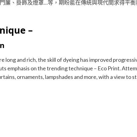
門簾、掛飾及燈罩…等，期盼能在傳統與現代間求得平衡
nique –
on
e long and rich, the skill of dyeing has improved progressi
o puts emphasis on the trending technique – Eco Print. Atte
curtains, ornaments, lampshades and more, with a view to s