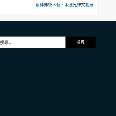
翻轉傳統木藝～木匠兄妹文創展
: