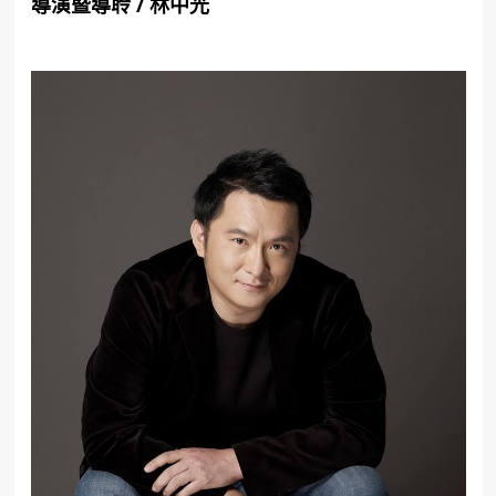
導演暨導聆
/
林中光