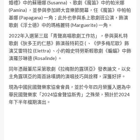
婚禮》中的蘇珊娜 (Susanna) 、歌劇《魔笛》中的帕米娜
(Pamina) ，並參與參加師大音樂節開幕，任《魔笛》中帕帕
基娜 (Papagana) 一角；此外也參與系上歌劇班公演，飾演
歌劇《浮士德》中的瑪格麗特 (Marguerite) 一角。
2022年入選第三屆「青聲高唱歌劇工作坊」，參與莫札特
歌劇《狄多王的仁慈》飾演薇特莉亞 ( 、《伊多梅尼歐》飾
演艾雷特拉 (Elettra) 、小約翰史特勞斯輕歌劇《蝙蝠》中飾
演羅莎琳德 (Rosalinde) 。
同年憑藉董尼采第歌劇《拉梅默的露琪亞》發表論文，以女
主角露琪亞的兩首詠嘆調的演唱技巧與詮釋，深獲好評。
現為中國民國聲樂家協會會員，並於今年四月榮獲入選為中
華民國聲樂家「2024協會聲協新秀」之殊榮，預計於2024
年下半年檔期演出。