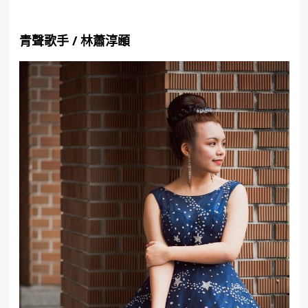
青聲歌手
/
林蕭淳顄