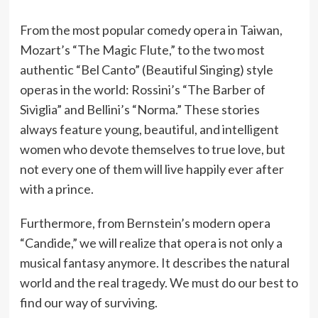
From the most popular comedy opera in Taiwan,
Mozart’s “The Magic Flute,” to the two most
authentic “Bel Canto” (Beautiful Singing) style
operas in the world: Rossini’s “The Barber of
Siviglia” and Bellini’s “Norma.” These stories
always feature young, beautiful, and intelligent
women who devote themselves to true love, but
not every one of them will live happily ever after
with a prince.
Furthermore, from Bernstein’s modern opera
“Candide,” we will realize that opera is not only a
musical fantasy anymore. It describes the natural
world and the real tragedy. We must do our best to
find our way of surviving.