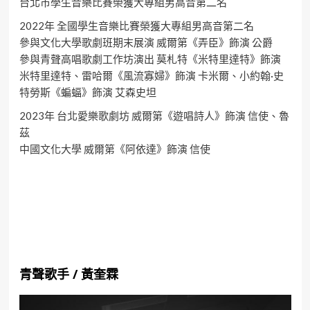
台北市學生音樂比賽榮獲大專組男高音第二名
2022年 全國學生音樂比賽榮獲大專組男高音第二名
參與文化大學歌劇班期末展演 威爾第《弄臣》飾演 公爵
參與青聲高唱歌劇工作坊演出 莫札特《米特里達特》飾演
米特里達特、雷哈爾《風流寡婦》飾演 卡米爾、小約翰·史
特勞斯《蝙蝠》飾演 艾森史坦
2023年 台北愛樂歌劇坊 威爾第《遊唱詩人》飾演 信使、魯
茲
中國文化大學 威爾第《阿依達》飾演 信使
青聲歌手
/
黃奎霖