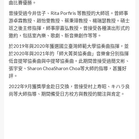
曲比賽優勝。
曾接受過今井信子、Rita Porfiris 等教授的大師班。曾師事
游卓霖教授、趙怡雯教授、蔡秉璋教授、楊瑞瑟教授。碩士
班之後主修指揮，師事廖嘉弘教授。曾接受各種演出形式的
邀約，包括室內樂、歌劇、新音樂創作等等。
於2019年與2020年獲選國立臺灣師範大學協奏曲指揮，並
於2020年與2021年的「師大菁英協奏曲」音樂會分別指揮
低音提琴協奏曲與中提琴協奏曲。此期間曾接受過簡文彬、
張宇安、Sharon ChoaSharon Choa等大師的指導，甚獲好
評。
2022年9月獲獎學金赴日交換，曾接受村上寿昭、キハラ良
尚等大師指導、期間備受日方校方與教授的關注與肯定。