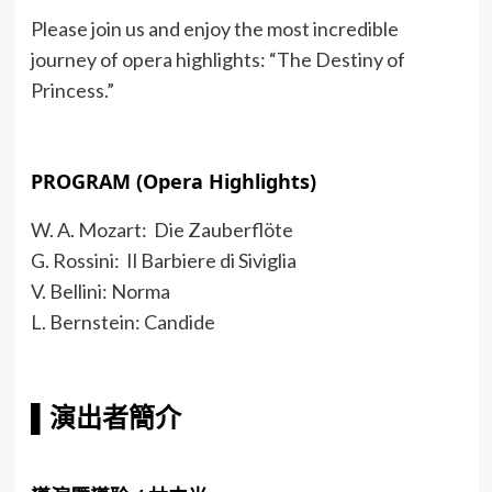
Please join us and enjoy the most incredible
journey of opera highlights: “The Destiny of
Princess.”
PROGRAM
(Opera Highlights)
W. A. Mozart: Die Zauberflöte
G. Rossini: Il Barbiere di Siviglia
V. Bellini: Norma
L. Bernstein: Candide
▌
演出者簡介