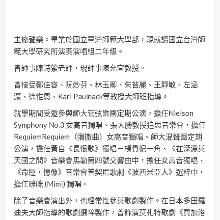
主修聲樂。畢業於國立臺灣師範大學部，現就讀國立台灣師
範大學研究所演奏演唱組二年級。
曾師事陳詩縈老師，現師事陳允宜教授。
曾接受鄭佳容、阮妙芬、林玉卿、朱苔麗、王靜敏、左涵
瀛、徐惟恩、Karl Paulnack等教授大師班指導。
就學期間受邀參與師大管弦樂團定期公演，擔任Nielson
Symphony No.3 女高音獨唱、張大勝教授追思音樂會，擔任
RequiemRequiem（彌撒曲）女高音獨唱、師大混聲團定期
公演，擔任黃自《長恨歌》獨唱－楊貴妃一角、《在深淵與
天國之間》音樂會馬勒第四號交響曲中，擔任女高音獨唱、
《命運・憶像》音樂會普契尼歌劇《波西米亞人》選粹中，
擔任咪咪 (Mimi) 獨唱。
除了音樂會演出外，也經常性參與歌劇製作。在日本多田羅
迪夫大師指導的歌劇選粹製作，曾飾演莫札特歌劇《費加洛