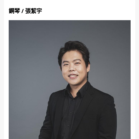
鋼琴
/
張絜宇