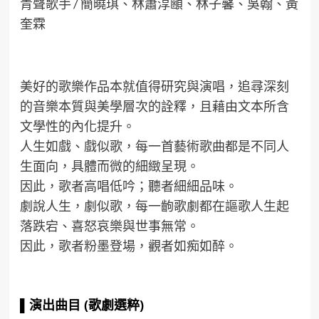
青聲歌手 / 簡曉琪、林蕭淳顄、林子馨、吳翰、黃
奎霖
美好的歌樂作品本就值得研究與演唱，追尋深刻
的音樂本質與美學層次的詮釋，且藉由文本所含
文學性的內化提升。
人生如戲、戲似歌，每一首藝術歌曲都是不同人
生面向，具體而微的細緻呈現。
因此，歌者高唱低吟；聽者細細品味。
劇說人生，劇似歌，每一齣歌劇都在謳歌人生起
落跌宕、喜怒哀樂與世事無常。
因此，歌者粉墨登場，觀者如痴如醉。
▌
演出
曲目 (歌劇選粹)