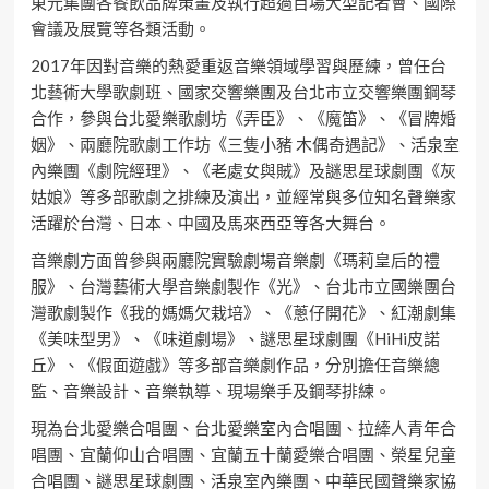
東元集團各餐飲品牌策畫及執行超過百場大型記者會、國際
會議及展覽等各類活動。
2017年因對音樂的熱愛重返音樂領域學習與歷練，曾任台
北藝術大學歌劇班、國家交響樂團及台北市立交響樂團鋼琴
合作，參與台北愛樂歌劇坊《弄臣》、《魔笛》、《冒牌婚
姻》、兩廳院歌劇工作坊《三隻小豬 木偶奇遇記》、活泉室
內樂團《劇院經理》、《老處女與賊》及謎思星球劇團《灰
姑娘》等多部歌劇之排練及演出，並經常與多位知名聲樂家
活躍於台灣、日本、中國及馬來西亞等各大舞台。
音樂劇方面曾參與兩廳院實驗劇場音樂劇《瑪莉皇后的禮
服》、台灣藝術大學音樂劇製作《光》、台北市立國樂團台
灣歌劇製作《我的媽媽欠栽培》、《蔥仔開花》、紅潮劇集
《美味型男》、《味道劇場》、謎思星球劇團《HiHi皮諾
丘》、《假面遊戲》等多部音樂劇作品，分別擔任音樂總
監、音樂設計、音樂執導、現場樂手及鋼琴排練。
現為台北愛樂合唱團、台北愛樂室內合唱團、拉縴人青年合
唱團、宜蘭仰山合唱團、宜蘭五十蘭愛樂合唱團、榮星兒童
合唱團、謎思星球劇團、活泉室內樂團、中華民國聲樂家協