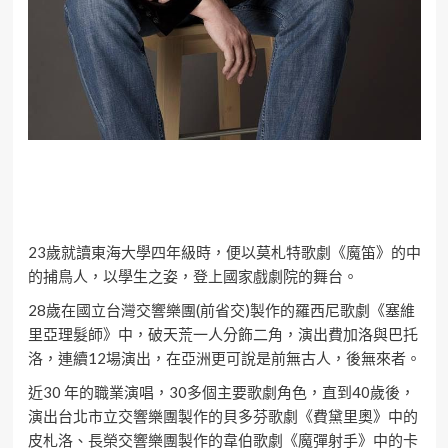
23歲就讀東海大學四年級時，便以莫札特歌劇《魔笛》的中
的捕鳥人，以學生之姿，登上國家戲劇院的舞台。
28歲在國立台灣交響樂團(前省交)製作的羅西尼歌劇《塞維
里亞理髮師》中，破天荒一人分飾二角，演出費加洛與巴托
洛，連續12場演出，在亞洲更可說是前無古人，後無來者。
近30 年的職業演唱，30多個主要歌劇角色，直到40歲後，
演出台北市立交響樂團製作的貝多芬歌劇《費黛里奧》中的
皮札洛、長榮交響樂團製作的韋伯歌劇《魔彈射手》中的卡