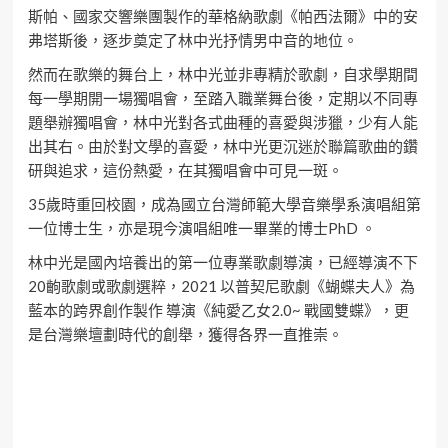
斯帕、國家交響樂團製作的華格納歌劇《帕西法爾》中的安
弗塔斯後，逐步奠定了林中光抒情男中音的地位。
然而在歌樂的舞台上，林中光並非專精於歌劇，自求學期間
每一學期開一場獨唱會，至踏入職業舞台後，定期以不同專
題舉辦獨唱會，林中光對各式曲種的喜愛與涉獵，少有人能
出其右。由於對文學的喜愛，林中光更沉迷於聯篇歌曲的鑽
研與追求，這份熱愛，在其獨唱會中可見一斑。
35歲時重回校園，成為國立台灣師範大學音樂學系演唱組第
一位博士生，亦是現今演唱組唯一畢業的博士PhD 。
林中光是國內培養出的第一位專業歌劇導演，已經導演不下
20齣歌劇或歌劇選粹，2021 以普契尼歌劇《蝴蝶夫人》為
藍本的跨界創作製作 導演《純愛乙女2.0~ 戰國雙蝶》，更
是台灣樂壇劃時代的創舉，獲得各界一直推崇。