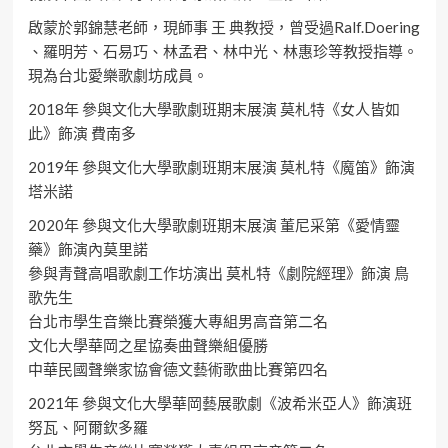
啟蒙於郭錦慧老師，現師事 王 典教授，曾受過Ralf.Doering
、羅明芳、石易巧、林孟君、林中光、林惠珍等教授指導。
現為台北愛樂歌劇坊成員。
2018年 參與文化大學歌劇班期末展演 莫札特《女人皆如
此》飾演 費南多
2019年 參與文化大學歌劇班期末展演 莫札特《魔笛》飾演
塔米諾
2020年 參與文化大學歌劇班期末展演 董尼采第《愛情靈
藥》飾演內莫里諾
參與青聲高唱歌劇工作坊演出 莫札特《劇院經理》飾演 鳥
歌先生
台北市學生音樂比賽榮獲大專組男高音第二名
文化大學華岡之星協奏曲聲樂組優勝
中華民國聲樂家協會德文藝術歌曲比賽第四名
2021年 參與文化大學華岡藝展歌劇《波希米亞人》飾演班
努瓦、阿爾欽多羅