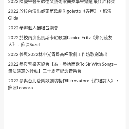
2022 陳慶堅醫生師德文藝術歌曲獎學金甄選 最佳詮釋獎
2022 於校內演出威爾第歌劇Rigoletto《弄臣》，飾演
Gilda
2022 舉辦個人獨唱音樂會
2022 於校內演出馬斯卡尼歌劇L’amico Fritz《弗列茲友
人》，飾演Suzel
2022 參與2022林中光青聲高唱歌劇工作坊歌劇演出
2022 參與聲樂家協會【為．參拾而歌To Sir With Songs—
無法淡忘的悸動】三十周年紀念音樂會
2023 參與台北愛樂歌劇坊製作Il trovatore《遊唱詩人》，
飾演Leonora