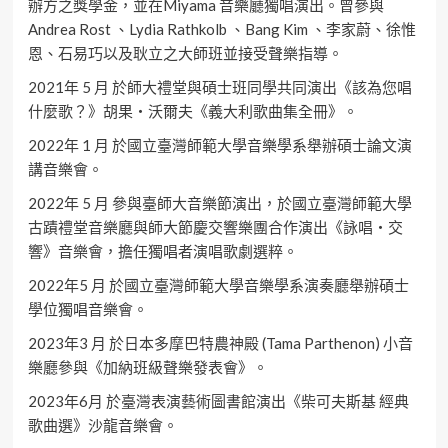
辦方之獎學金，並在Miyama 音樂廳獨唱演出。曾參與
Andrea Rost 、Lydia Rathkolb 、Bang Kim 、李家蔚、徐惟
恩、石易巧以及耿立之大師班並接受聲樂指導。
2021年 5 月 於師大禮堂與碩士班同學共同演出《該為您唱
什麼歌？》胡果・沃爾夫《義大利歌曲集全冊》。
2022年 1 月 於國立臺灣師範大學音樂學系舉辦碩士論文演
講音樂會。
2022年 5 月 參與臺師大音樂節演出，於國立臺灣師範大學
古蹟禮堂音樂廳與師大節慶交響樂團合作演出《詠唱・交
響》音樂會，擔任獨唱者演唱歌劇選粹。
2022年5 月 於國立臺灣師範大學音樂學系演奏廳舉辦碩士
學位獨唱音樂會。
2023年3 月 於日本多摩巴特農神殿 (Tama Parthenon) 小音
樂廳參與《加納班級聲樂發表會》。
2023年6月 於臺灣表演藝術圖書館演出《柴可夫斯基 經典
歌曲選》沙龍音樂會。