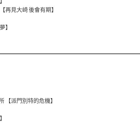
淌】
 【再見大崎 後會有期】
日夢】
所 【派門別特的危機】
園】