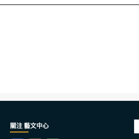
搜
關注 藝文中心
尋
關