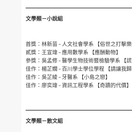
文學類－小說組
首獎：林新苗 – 人文社會學系 【俗世之打擊
貳獎：王宣瑋 – 應用數學系 【應酬動物】
參獎：吳孟修 – 醫學生物技術暨檢驗學系 【
佳作：楊芷嫺 – 百川學士學位學程 【請讓我
佳作：吳芷綾 – 牙醫系 【小島之戀】
佳作：廖奕瑋 – 資訊工程學系 【奇蹟的代價】
文學類－散文組