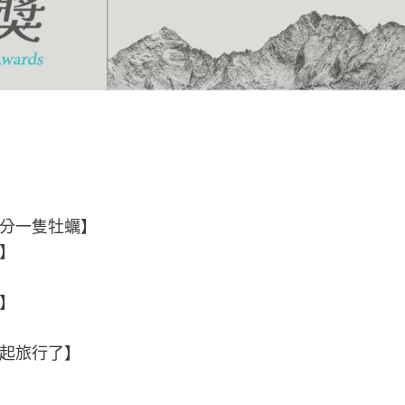
頓分一隻牡蠣】
刀】
夢】
一起旅行了】