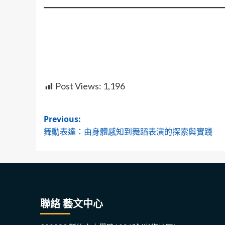
Post Views:
1,196
Post
Previous:
舞動表達：由身體感知到舞蹈表演的探索與實踐
navigation
聯絡 藝文中心