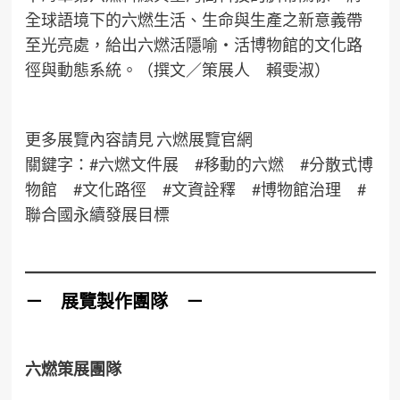
全球語境下的六燃生活、生命與生產之新意義帶
至光亮處，給出六燃活隱喻・活博物館的文化路
徑與動態系統。（撰文／策展人 賴雯淑）
更多展覽內容請見 六燃展覽官網
關鍵字：#六燃文件展 #移動的六燃 #分散式博
物館 #文化路徑 #文資詮釋 #博物館治理 #
聯合國永續發展目標
－
展覽製作團隊
－
六燃策展團隊