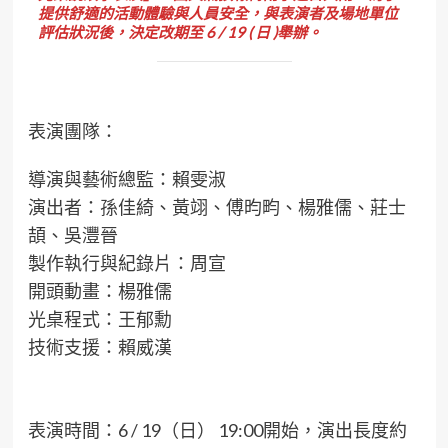
提供舒適的活動體驗與人員安全，與表演者及場地單位
評估狀況後，決定改期至 6 / 19 ( 日 )舉辦。
表演團隊：
導演與藝術總監：賴雯淑
演出者：孫佳綺、黃翊、傅昀畇、楊雅儒、莊士
頡、吳灃晉
製作執行與紀錄片：周宣
開頭動畫：楊雅儒
光桌程式：王郁勳
技術支援：賴威漢
表演時間：6 / 19（日） 19:00開始，演出長度約