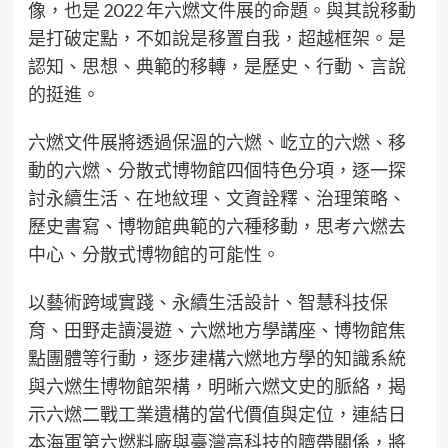
像，也是 2022 年六燃文件展的命題。與其說移動
是打破定點，不如說是移置自我，超越框架。是
認知、思想、典範的移轉，是歷史、行動、言說
的挺進。
六燃文件展將透過保溫的六燃、屹立的六燃、移
動的六燃、分散式博物館四個特色分項，逐一探
討永續生活、在地紋理、文資詮釋、治理策略、
歷史書寫、博物館典範的六種移動，思考六燃去
中心、分散式博物館的可能性。
以藝術跨域實踐、永續生活設計、智慧科技保
育、田野走讀漫遊、六燃地方學講座、博物館焦
點團體等行動，逐步建構六燃地方學的知識系統
與六燃生博物館架構，明晰六燃文史的脈絡，揭
示六燃二戰工業遺構的當代價值與定位，連結日
本海軍第六燃料廠與臺灣高科技的臍帶關係，將