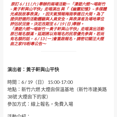
原訂 6 / 11 ( 六 ) 舉辦的兩場活動－「漫遊六燃～唱新竹
– 黃子軒與山平快」走唱演出 與「《幽靈記憶》– 多媒體
光桌說故事表演」，因天氣預報梅雨季連日大雨，為了
提供舒適的活動體驗與人員安全，與表演者及場地單位
評估狀況後，決定改期至 6 / 19 ( 日 )舉辦。
「漫遊六燃～唱新竹－黃子軒與山平快」走唱演出活動
原已報名額滿，延期將以有報名的民眾優先參與，若尚
有名額的話， 6 / 13 ( 一 )會重啟報名，請密切關注大煙
囪之家FB粉專公告～
演出者：黃子軒與山平快
時間：6 / 19（日） 15:00-17:00
地點：新竹六燃 大煙囪保溫基地（新竹市建美路
38號 大煙囪下的家）
參加方式：線上報名，免費入場
活動介紹：