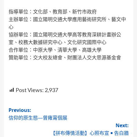
指導單位：文化部、教育部、新竹市政府
主辦單位：國立陽明交通大學應用藝術研究所、藝文中
心
協辦單位：國立陽明交通大學高等教育深耕計畫辦公
室、校務大數據研究中心、文化研究國際中心
合作單位：中原大學、清華大學、高雄大學
贊助單位：交大校友總會、財團法人交大思源基金會
Post Views:
2,937
Post
Previous:
信仰的原生態—曾雍甯個展
navigation
Next:
【拼布傳情活動】心照布宣 ￭ 告白牆