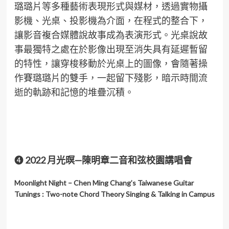
璐璐片等多種藝術表現形式與媒材，透過實物攝
影機、光桌、投影機為介面，在程式的整合下，
讓影音複合媒體說故事成為表演形式。光桌說故
事最獨特之處在於影像出現至消失具有延遲暫留
的特性，讓穿梭移動於光桌上的圖像，會隨著操
作賽璐璐片的雙手，一起留下殘影，暗示時間流
逝的軌跡和記憶的堆疊沉積。
❹
2022 月光暝—陳明章二音和弦校園講唱會
Moonlight Night – Chen Ming Chang’s Taiwanese Guitar
Tunings : Two-note Chord Theory Singing & Talking in Campus