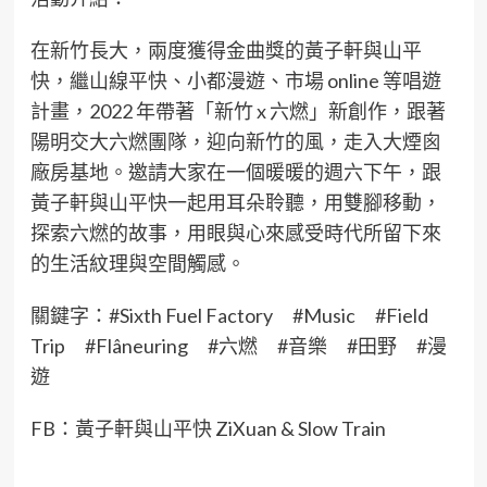
在新竹長大，兩度獲得金曲獎的黃子軒與山平
快，繼山線平快、小都漫遊、市場 online 等唱遊
計畫，2022 年帶著「新竹 x 六燃」新創作，跟著
陽明交大六燃團隊，迎向新竹的風，走入大煙囪
廠房基地。邀請大家在一個暖暖的週六下午，跟
黃子軒與山平快一起用耳朵聆聽，用雙腳移動，
探索六燃的故事，用眼與心來感受時代所留下來
的生活紋理與空間觸感。
關鍵字：#Sixth Fuel Factory #Music #Field
Trip #Flâneuring #六燃 #音樂 #田野 #漫
遊
FB：黃子軒與山平快 ZiXuan & Slow Train