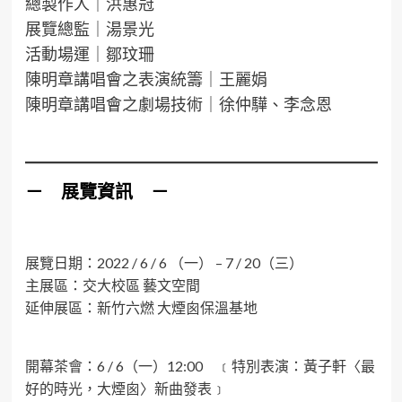
總製作人｜洪惠冠
展覽總監｜湯景光
活動場運｜鄒玟珊
陳明章講唱會之表演統籌｜王麗娟
陳明章講唱會之劇場技術｜徐仲驊、李念恩
－ 展覽資訊 －
展覽日期：2022 / 6 / 6 （一） – 7 / 20（三）
主展區：交大校區 藝文空間
延伸展區：新竹六燃 大煙囪保溫基地
開幕茶會：6 / 6（一）12:00 ﹝特別表演：黃子軒〈最
好的時光，大煙囪〉新曲發表﹞