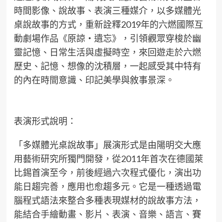
時間影像、說故事、表演三種媒介，以多媒體光
桌說故事的方式，重新詮釋2019年的六燃國際互
動劇場作品《原諒・遺忘》，引領觀眾穿梭於幽
靈記憶、日常生活與虛擬時空，來回遊走於六燃
歷史、記憶、想像的沈積層，一起感受其中特有
的內在時間意識、印記美學與敘事景深。
表演形式說明：
「多媒體光桌說故事」展演形式是由陽明交大應
用藝術研究所獨門開發，從2011年首次在德國萊
比錫首演至今，前後經過六次程式優化，演出功
能日趨完善，應用也愈趨多元。它是一種透過電
腦程式語法來整合多種表現媒材的說故事方法，
能結合手繪動畫、影片、表演、音樂、語言、賽