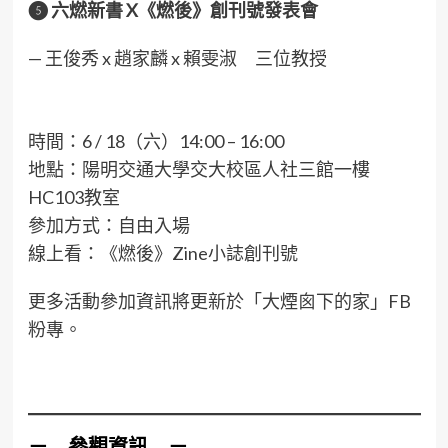
❺
六燃新書 X《燃後》創刊號發表會
— 王俊秀 x 趙家麟 x 賴雯淑 三位教授
時間：6 / 18（六）14:00 – 16:00
地點：陽明交通大學交大校區人社三館一樓
HC103教室
參加方式：自由入場
線上看：《燃後》Zine小誌創刊號
更多活動參加資訊將更新於「大煙囪下的家」FB
粉專。
－ 參觀資訊 －