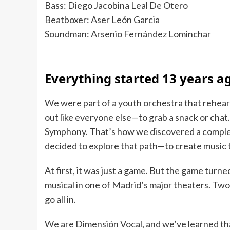
Bass: Diego Jacobina Leal De Otero
Beatboxer: Aser León Garcia
Soundman: Arsenio Fernández Lominchar
Everything started 13 years a
We were part of a youth orchestra that rehea
out like everyone else—to grab a snack or chat
Symphony. That’s how we discovered a complete
decided to explore that path—to create music 
At first, it was just a game. But the game turne
musical in one of Madrid’s major theaters. Tw
go all in.
We are Dimensión Vocal, and we’ve learned tha