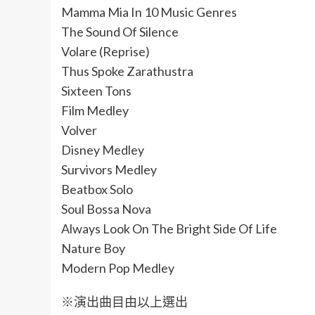
Mamma Mia In 10 Music Genres
The Sound Of Silence
Volare (Reprise)
Thus Spoke Zarathustra
Sixteen Tons
Film Medley
Volver
Disney Medley
Survivors Medley
Beatbox Solo
Soul Bossa Nova
Always Look On The Bright Side Of Life
Nature Boy
Modern Pop Medley
※演出曲目由以上選出