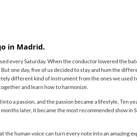
go in Madrid.
rsed every Saturday. When the conductor lowered the bat
. But one day, five of us decided to stay and hum the diff
ly different kind of instrument from the ones we used to
together and learn how to harmonize.
d into a passion, and the passion became a lifestyle. Ten ye
o months later, it became the most recommended show in S
t the human voice can turn every note into an amazing e