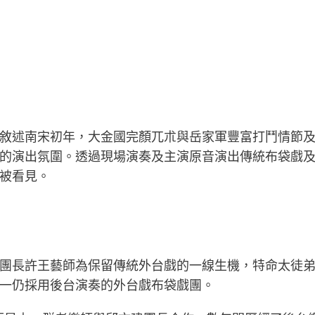
敘述南宋初年，大金國完顏兀朮與岳家軍豐富打鬥情節
的演出氛圍。透過現場演奏及主演原音演出傳統布袋戲
被看見。
團長許王藝師為保留傳統外台戲的一線生機，特命太徒
一仍採用後台演奏的外台戲布袋戲團。