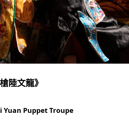
槍陸文龍》
si Yuan Puppet Troupe