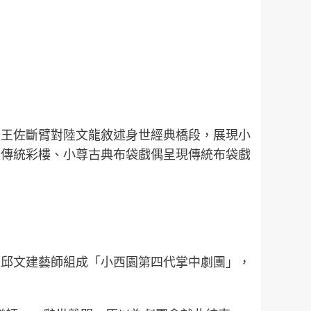
及王佐斷臂對陸文龍敘述身世經典橋段，展現小
及傳統彩樓、小尊古典布袋戲偶呈現傳統布袋戲
弟邱文建藝師組成「小西園第四代掌中劇團」，