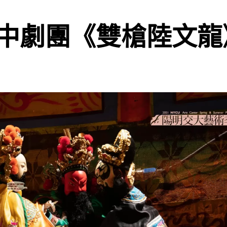
中劇團《雙槍陸文龍