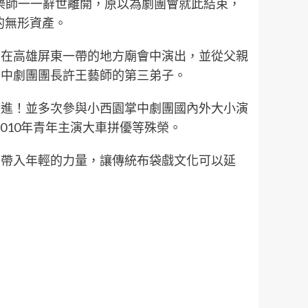
樂師一一辭世離開，原以為劇團會就此結束，
的無形資產。
，在高雄屏東一帶的地方廟會中演出，並從父親
掌中劇團團長許王藝師的第三弟子。
精進！並多次參與小西園掌中劇團國內外大小演
2010年青年主演大車拼優等殊榮。
望帶入年輕的力量，讓傳統布袋戲文化可以延