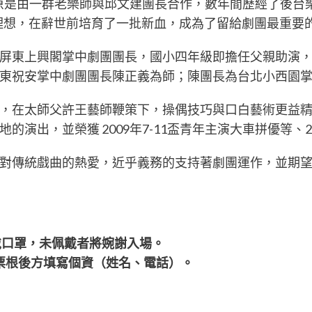
，原是由一群老樂師與邱文建團長合作，數年間歷經了後台
理想，在辭世前培育了一批新血，成為了留給劇團最重要
屏東上興閣掌中劇團團長，國小四年級即擔任父親助演
東祝安掌中劇團團長陳正義為師；陳團長為台北小西園
，在太師父許王藝師鞭策下，操偶技巧與口白藝術更益
演出，並榮獲 2009年7-11盃青年主演大車拼優等、
對傳統戲曲的熱愛，近乎義務的支持著劇團運作，並期
戴口罩，未佩戴者將婉謝入場。
票根後方填寫個資（姓名、電話）。