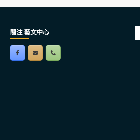
搜
關注 藝文中心
尋
關
鍵
字