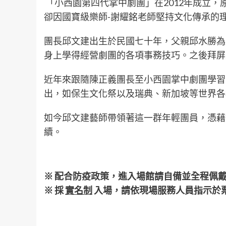
「小西園第四代掌中劇團」在2012年成立
卻因國寶級樂師-謝耀銘老師堅持文化傳承的
團長邱文建出生於民國七十年，父親邱水勝為
身上學得經營劇團的各項事務技巧。之後拜屏
近年來跟隨陳正義團長至小西園掌中劇團學習
出，如保生文化祭以及瑞典、新加坡等世界各地的
如今邱文建藝師帶領著這一群年輕團員，憑藉
續。
※
配合防疫政策，進入場館請自備並全程佩
※
採
實名制
入場，請依現場服務人員指示於