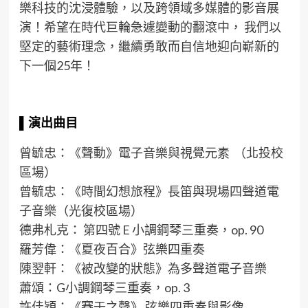
樂科技的沈浸體驗，以及跨領域多媒體的影音展
演！希望在時代巨輪急遽變動的翻滾中， 我們以
堅定的藝術理念，繼續勇敢而自信地迎向嶄新的
下一個25年！
▌
演出
曲目
曾毓忠：《聲動》電子音樂與視覺元素 （北投校
區場）
曾毓忠：《時間幻想旅程》長笛與現場四聲道電
子音樂（光復校區場）
德弗札克： 第四號 E 小調鋼琴三重奏，op. 90
羅芳偉：《夏夜百合》弦樂四重奏
陳翌軒：《被改變的狀態》為多聲道電子音樂
蕭頌：G小調鋼琴三重奏，op. 3
許佳穎：《賽壬之聲》 弦樂四重奏與影像