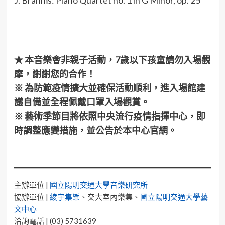
J. Brahms: Piano Quartet no. 1 in G Minor, op. 25
★ 本
音樂會
非親子活動，7歲以下孩童請勿入場觀
摩，謝謝您的合作！
※ 為防範疫情擴大並確保活動順利，進入場館建
議自備並全程佩戴口罩入場觀賞。
※ 藝術季節目將依照中央流行疫情指揮中心，即
時調整應變措施，並公告於本中心官網。
主辦單位 |
國立陽明交通大學音樂研究所
協辦單位 |
綾宇集樂
、交大室內樂集、
國立陽明交通大學藝
文中心
洽詢電話 | (03) 5731639