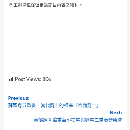
※ 主辦單位保留更動節目內容之權利。
Post Views:
806
Post
Previous:
蘇聖育五重奏 – 當代爵士的根基『咆勃爵士』
navigation
Next:
黃郁婷 X 翁重華小提琴與鋼琴二重奏音樂會