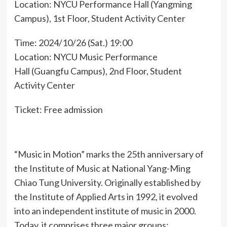
Location: NYCU Performance Hall (Yangming
Campus), 1st Floor, Student Activity Center
Time: 2024/10/26 (Sat.) 19:00
Location: NYCU Music Performance
Hall (Guangfu Campus), 2nd Floor, Student
Activity Center
Ticket: Free admission
“Music in Motion” marks the 25th anniversary of
the Institute of Music at National Yang-Ming
Chiao Tung University. Originally established by
the Institute of Applied Arts in 1992, it evolved
into an independent institute of music in 2000.
Today, it comprises three major groups: