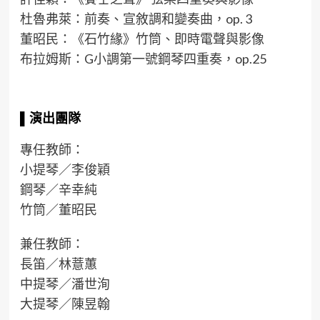
杜魯弗萊：前奏、宣敘調和變奏曲，op. 3
董昭民：《石竹緣》竹筒、即時電聲與影像
布拉姆斯：G小調第一號鋼琴四重奏，op.25
▌
演出
團隊
專任教師：
小提琴／李俊穎
鋼琴／辛幸純
竹筒／董昭民
兼任教師：
長笛／林薏蕙
中提琴／潘世洵
大提琴／陳昱翰