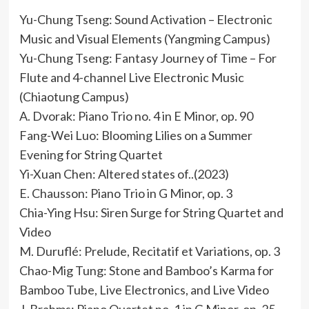
Yu-Chung Tseng: Sound Activation – Electronic
Music and Visual Elements (Yangming Campus)
Yu-Chung Tseng: Fantasy Journey of Time – For
Flute and 4-channel Live Electronic Music
(Chiaotung Campus)
A. Dvorak: Piano Trio no. 4 in E Minor, op. 90
Fang-Wei Luo: Blooming Lilies on a Summer
Evening for String Quartet
Yi-Xuan Chen: Altered states of..(2023)
E. Chausson: Piano Trio in G Minor, op. 3
Chia-Ying Hsu: Siren Surge for String Quartet and
Video
M. Duruflé: Prelude, Recitatif et Variations, op. 3
Chao-Mig Tung: Stone and Bamboo’s Karma for
Bamboo Tube, Live Electronics, and Live Video