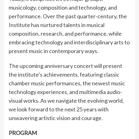
musicology, composition and technology, and
performance. Over the past quarter-century, the
Institute has nurtured talents in musical
composition, research, and performance, while
embracing technology and interdisciplinary arts to
present music in contemporary ways.
The upcoming anniversary concert will present
the institute’s achievements, featuring classic
chamber music performances, the newest music
technology experiences, and multimedia audio-
visual works. As we navigate the evolving world,
we look forward to the next 25 years with
unwavering artistic vision and courage.
PROGRAM