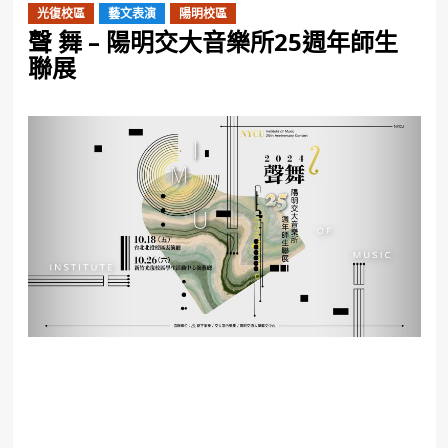
光復校區
藝文表演
陽明校區
聲 舞 – ​陽明交大音樂所25週年師生
聯展