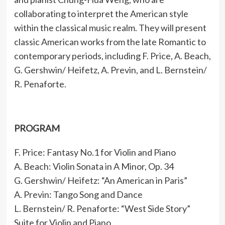
collaborating to interpret the American style
within the classical music realm. They will present
classic American works from the late Romantic to
contemporary periods, including F. Price, A. Beach,
G. Gershwin/ Heifetz, A. Previn, and L. Bernstein/
R. Penaforte.
PROGRAM
F. Price: Fantasy No.1 for Violin and Piano
A. Beach: Violin Sonata in A Minor, Op. 34
G. Gershwin/ Heifetz: “An American in Paris”
A. Previn: Tango Song and Dance
L. Bernstein/ R. Penaforte: “West Side Story”
Suite for Violin and Piano