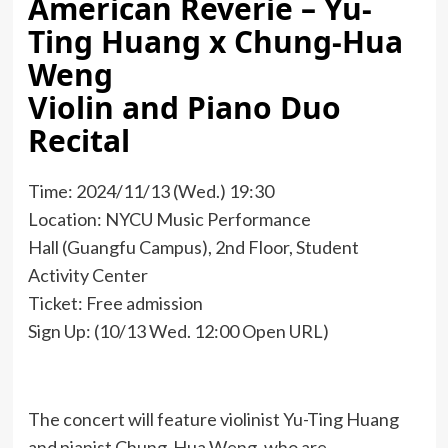
American Reverie – Yu-
Ting Huang x Chung-Hua
Weng
Violin and Piano Duo
Recital
Time: 2024/11/13 (Wed.) 19:30
Location: NYCU Music Performance
Hall (Guangfu Campus), 2nd Floor, Student
Activity Center
Ticket: Free admission
Sign Up: (10/13 Wed. 12:00 Open URL)
The concert will feature violinist Yu-Ting Huang
and pianist Chung-Hua Weng, who are