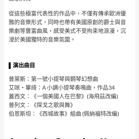
從這些極富代表性的作品中，不僅有傳承歐洲優
雅的音樂形式，同時也帶有美國原創的爵士與音
樂劇等豐富曲風，感受美式不受拘束地浪漫，沉
浸於美國獨特的音樂氛圍。
▌
演出
曲目
普萊斯：第一號小提琴與鋼琴幻想曲
艾咪・畢绮：A 小調小提琴奏鳴曲，作品34
蓋西文：《一個美國人在巴黎》(海飛茲改編)
普列文：《探戈之歌與舞》
伯恩斯坦：《西城故事》組曲 (佩納福特改編)