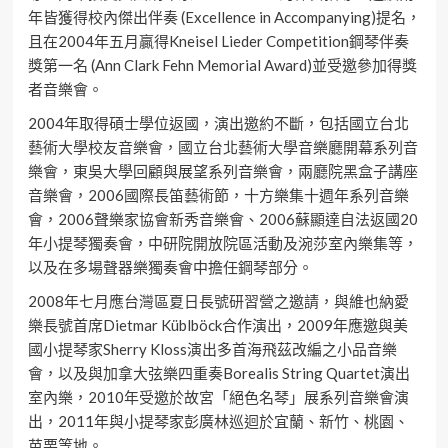
年皆獲得校內傑出伴奏 (Excellence in Accompanying)提名，
且在2004年五月贏得Kneisel Lieder Competition鋼琴伴奏
獎第一名 (Ann Clark Fehn Memorial Award)並受邀參加得獎
者音樂會。
2004年取得碩士學位返國，演出邀約不斷，包括國立台北
藝術大學校友音樂會，國立台北藝術大學音樂廳開幕系列音
樂會，東吳大學回顧與展望系列音樂會，兩廳院黑盒子講座
音樂會，2006國際長笛藝術節，十方樂集十週年系列音樂
會，2006聲樂家協會新秀音樂會、2006蘇顯達自法返國20
年小提琴獨奏會，中研院開放院區活動及涴莎室內樂集等，
以及在多場聲器樂獨奏會中擔任鋼琴部分。
2008年七月應台灣區夏日長號研習營之邀請，與維也納愛
樂長號首席Dietmar Küblböck合作演出，2009年應邀與美
國小提琴家Sherry Kloss演出多首海飛茲改編之小品音樂
會，以及與加拿大弦樂四重奏Borealis String Quartet演出
室內樂，2010年受邀於故宮「絕色名琴」展系列音樂會演
出，2011年與小提琴家彭廣林巡迴於宜蘭、新竹、桃園、
苗栗等地。