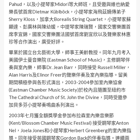
Pahud，以及小提琴家Midori等大師班，且受邀與維也納愛
樂長號首席Dietmar Küblböck，小提琴家海飛茲嫡傳弟子
Sherry Kloss，加拿大Borealis String Quartet，小提琴家蘇
顯達、彭廣林與陳幼媛，中提琴家陳瑞賢，國家交響樂團首
席李宜錦，國家交響樂團法國號首席劉宜欣以及聲樂家林惠
珍等合作演出，廣受好評。
畢業於國立台北藝術大學，師事王美齡教授。同年九月考入
美國伊士曼音樂院 (Eastman School of Music)，主修鋼琴伴
奏與室內樂，師事Dr. Jean Barr，同時接受 Russell Miller，
Alan Harris及Elinor Freer的聲樂伴奏及室內樂指導。留美
期間積極參與各形式演出，2003-2004參加室內樂協會
(Eastman Chamber Music Society)於校內且隨團至紐約市
The Cathedral Church of St. John the Divine，同時受邀參
加貝多芬小提琴奏鳴曲系列演出。
2003年七月獲全額獎學金參加布拉森室內樂音樂節
(Kent/Blossom Chamber Music Festival) 接受鋼琴家Anton
Nel，Joela Jones和小提琴家Herbert Greenberg的室內樂指
導。同年接受英國鋼琴家Gordon Back的伴奏指導。連續兩