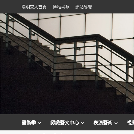
Skip
陽明交大首頁
博雅書苑
網站導覽
to
content
藝術季
認識藝文中心
表演藝術
視